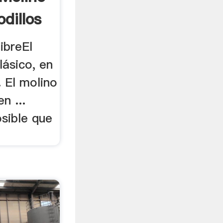
odillos
libreEl
lásico, en
. El molino
n ...
osible que
.