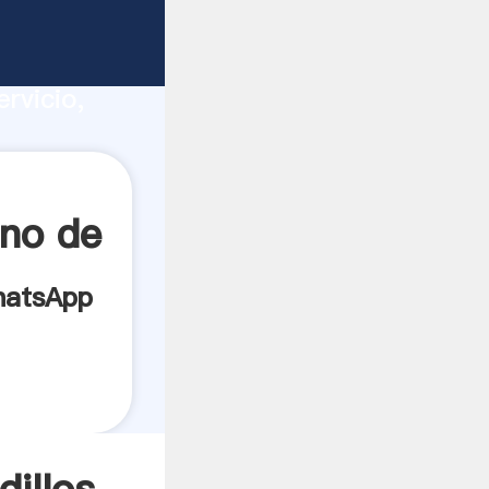
ura
ucción,
rvicio,
alores a
ino de