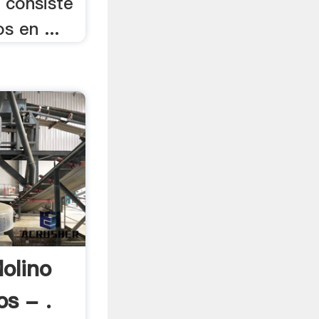
 consiste
s en ...
olino
os - .