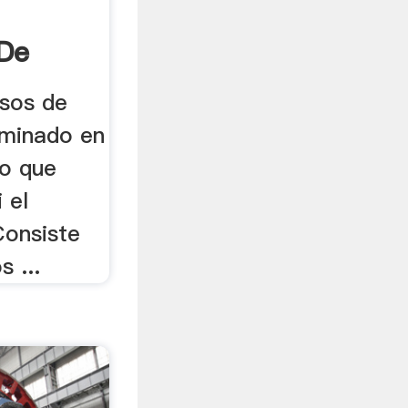
De
sos de
aminado en
 lo que
 el
Consiste
s ...