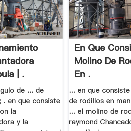
namiento
En Que Consi
antadora
Molino De Rod
la | .
En .
ngulo de ... de
... en que consiste
 . en que consiste
de rodillos en man
ion la
... el molino de rod
dora y la
raymond Chancad