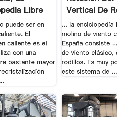
opedia Libre
Vertical De R
do puede ser en
... la enciclopedia 
aliente. El
molino de viento c
n caliente es el
España consiste ..
liza con una
de viento clásico, e
ra bastante mayor
rodillos. Es muy p
recristalización
este sistema de ..
..