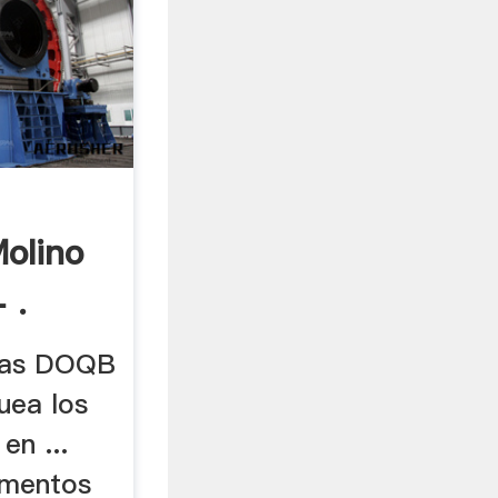
olino
 .
inas DOQB
quea los
en ...
omentos