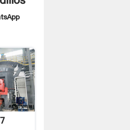
dillos
07