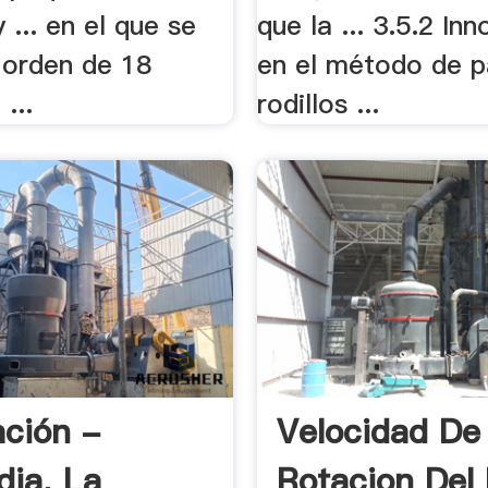
 ... en el que se
que la ... 3.5.2 In
 orden de 18
en el método de p
 ...
rodillos ...
ción -
Velocidad De
dia, La
Rotacion Del