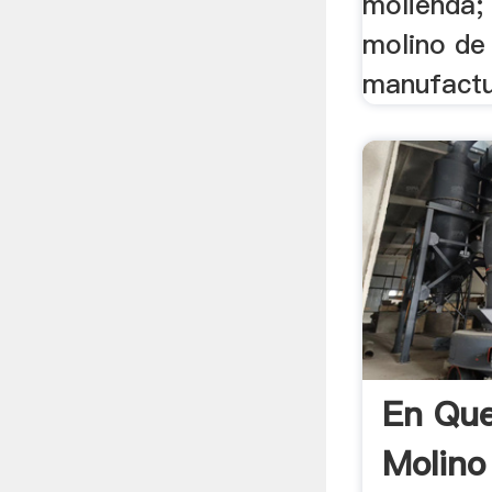
molienda; 
molino de 
manufactur
En Que
Molino