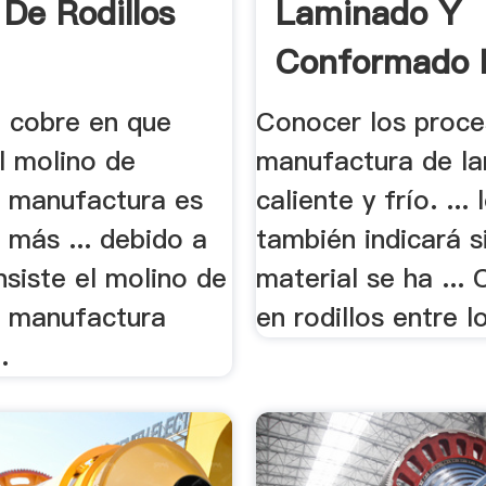
 De Rodillos
Laminado Y
Conformado 
Metales
e cobre en que
Conocer los proce
l molino de
manufactura de l
n manufactura es
caliente y frío. ...
 más ... debido a
también indicará si
siste el molino de
material se ha ... 
en manufactura
en rodillos entre lo
.