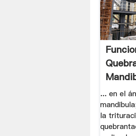
Funcio
Quebr
Mandibu
... en el á
mandibula;
la triturac
quebranta