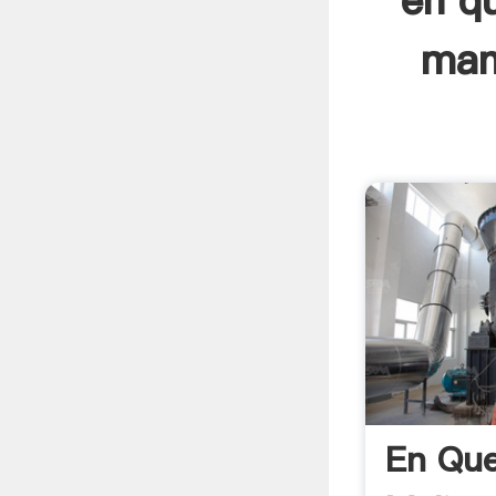
en qu
man
En Que