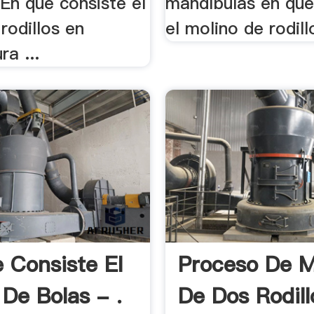
En que consiste el
mandíbulas en que
rodillos en
el molino de rodillo
a ...
 Consiste El
Proceso De M
 De Bolas - .
De Dos Rodill