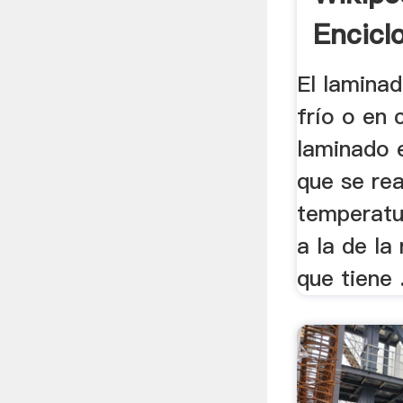
Encicl
El lamina
frío o en c
laminado e
que se rea
temperatu
a la de la 
que tiene .