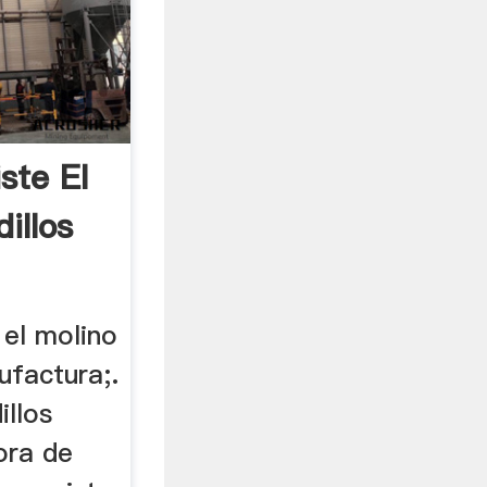
ste El
illos
 el molino
ufactura;.
illos
ora de