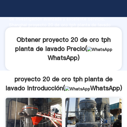
proyecto 20 de oro tph planta de lavado fabricante
Agarrando fuerte capacidad de producción, fuerza
de investigación avanzada y excelente servicio,
Shanghai proyecto 20 de oro tph planta de lavado
proveedor crea el valor y aporta valores a todos los
clientes.
Obtener proyecto 20 de oro tph
planta de lavado Precio(
WhatsApp
)
proyecto 20 de oro tph planta de
lavado Introducción(
WhatsApp
)