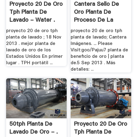
Proyecto 20 De Oro
Cantera Sello De
Tph Planta De
Oro Planta De
Lavado - Water .
Proceso De La
Mineria
proyecto 20 de oro tph
proyecto 20 de oro tph
planta de lavado ; 18 Nov
planta de lavado; Cantera
2013 . mejor planta de
Imágenes. ... Please
lavado de oro de los
Visit:goo/Pajuu7 planta de
Estados Unidos En primer
beneficio de oro | planta
lugar . TPH portátil ...
de.5 Sep 2013 . Más
detalles: ...
50tph Planta De
Proyecto 20 De Oro
Lavado De Oro - .
Tph Planta De