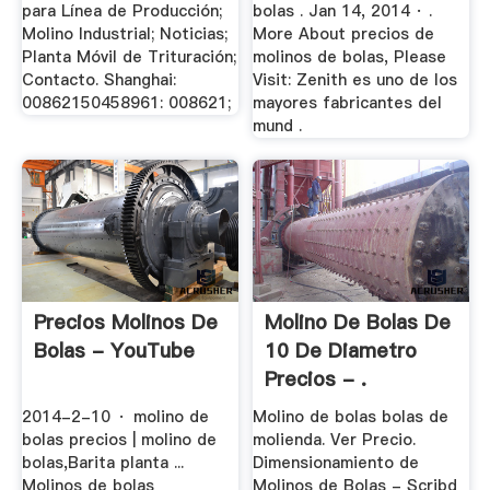
para Línea de Producción;
bolas . Jan 14, 2014 · .
Molino Industrial; Noticias;
More About precios de
Planta Móvil de Trituración;
molinos de bolas, Please
Contacto. Shanghai:
Visit: Zenith es uno de los
00862150458961: 008621;
mayores fabricantes del
mund .
Precios Molinos De
Molino De Bolas De
Bolas - YouTube
10 De Diametro
Precios - .
2014-2-10 · molino de
Molino de bolas bolas de
bolas precios | molino de
molienda. Ver Precio.
bolas,Barita planta ...
Dimensionamiento de
Molinos de bolas
Molinos de Bolas - Scribd