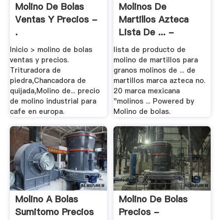
Molino De Bolas
Molinos De
Ventas Y Precios -
Martillos Azteca
.
Lista De ... -
Molino-De .
Inicio > molino de bolas
lista de producto de
ventas y precios.
molino de martillos para
Trituradora de
granos molinos de ... de
piedra,Chancadora de
martillos marca azteca no.
quijada,Molino de... precio
20 marca mexicana
de molino industrial para
"molinos ... Powered by
cafe en europa.
Molino de bolas.
Molino A Bolas
Molino De Bolas
Sumitomo Precios
Precios -