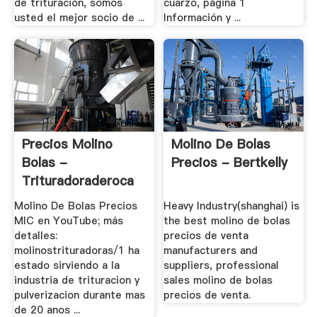
de trituración, somos
cuarzo, página 1
usted el mejor socio de ...
Información y ...
Precios Molino
Molino De Bolas
Bolas -
Precios - Bertkelly
Trituradoraderoca
Molino De Bolas Precios
Heavy Industry(shanghai) is
MIC en YouTube; más
the best molino de bolas
detalles:
precios de venta
molinostrituradoras/1 ha
manufacturers and
estado sirviendo a la
suppliers, professional
industria de trituracion y
sales molino de bolas
pulverizacion durante mas
precios de venta.
de 20 anos ...