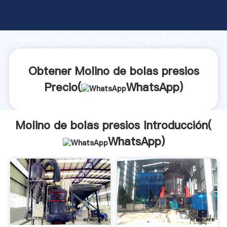
Molino de bolas presios fabricante Agarrando fuerte
capacidad de producción, fuerza de investigación
avanzada y excelente servicio, Shanghai Molino de
bolas presios proveedor crea el valor y aporta
valores a todos los clientes.
Obtener Molino de bolas presios
Precio(
WhatsApp
)
Molino de bolas presios Introducción(
WhatsApp
)