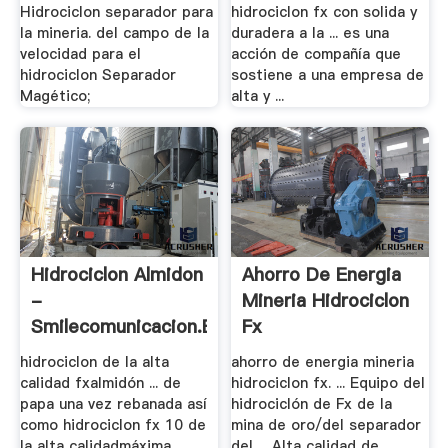
Hidrociclon separador para
hidrociclon fx con solida y
la mineria. del campo de la
duradera a la ... es una
velocidad para el
acción de compañía que
hidrociclon Separador
sostiene a una empresa de
Magético;
alta y ...
Hidrociclon Almidon
Ahorro De Energia
-
Mineria Hidrociclon
Smilecomunicacion.es
Fx
hidrociclon de la alta
ahorro de energia mineria
calidad fxalmidón ... de
hidrociclon fx. ... Equipo del
papa una vez rebanada así
hidrociclón de Fx de la
como hidrociclon fx 10 de
mina de oro/del separador
la alta calidadmáxima
del ... Alta calidad de