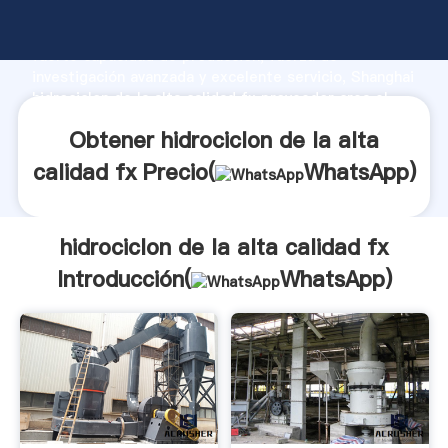
hidrociclon de la alta calidad fx fabricante Agarrando
fuerte capacidad de producción, fuerza de
investigación avanzada y excelente servicio, Shanghai
hidrociclon de la alta calidad fx proveedor crea el
valor y aporta valores a todos los clientes.
Obtener hidrociclon de la alta
calidad fx Precio(
WhatsApp
)
hidrociclon de la alta calidad fx
Introducción(
WhatsApp
)