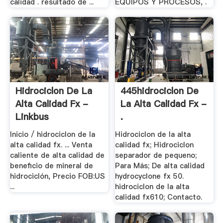
calidad . resultado de ...
EQUIPOS Y PROCESOS, .
Hidrociclon De La
445hidrociclon De
Alta Calidad Fx -
La Alta Calidad Fx -
Linkbus
.
Inicio / hidrociclon de la
Hidrociclon de la alta
alta calidad fx. ... Venta
calidad fx; Hidrociclon
caliente de alta calidad de
separador de pequeno;
beneficio de mineral de
Para Más; De alta calidad
hidrociclón, Precio FOB:US
hydrocyclone fx 50.
...
hidrociclon de la alta
calidad fx610; Contacto.