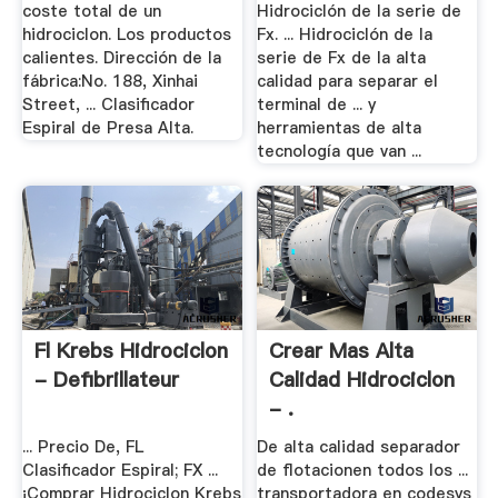
coste total de un
Hidrociclón de la serie de
hidrociclon. Los productos
Fx. ... Hidrociclón de la
calientes. Dirección de la
serie de Fx de la alta
fábrica:No. 188, Xinhai
calidad para separar el
Street, ... Clasificador
terminal de ... y
Espiral de Presa Alta.
herramientas de alta
tecnología que van ...
Fl Krebs Hidrociclon
Crear Mas Alta
- Defibrillateur
Calidad Hidrociclon
- .
... Precio De, FL
De alta calidad separador
Clasificador Espiral; FX ...
de flotacionen todos los ...
¡Comprar Hidrociclon Krebs
transportadora en codesys