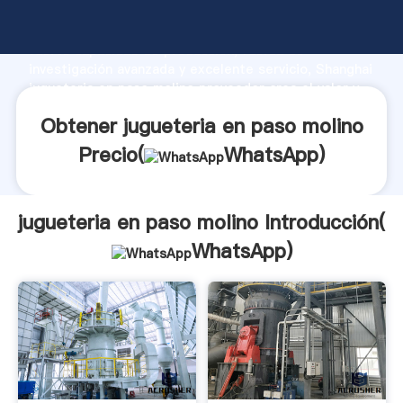
jugueteria en paso molino fabricante Agarrando
fuerte capacidad de producción, fuerza de
investigación avanzada y excelente servicio, Shanghai
jugueteria en paso molino proveedor crea el valor y
aporta valores a todos los clientes.
Obtener jugueteria en paso molino
Precio(
WhatsApp
)
jugueteria en paso molino Introducción(
WhatsApp
)