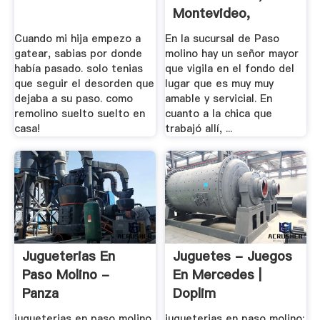
Montevideo,
Uruguay
Cuando mi hija empezo a
En la sucursal de Paso
gatear, sabias por donde
molino hay un señor mayor
había pasado. solo tenias
que vigila en el fondo del
que seguir el desorden que
lugar que es muy muy
dejaba a su paso. como
amable y servicial. En
remolino suelto suelto en
cuanto a la chica que
casa!
trabajó allí, ...
Jugueterias En
Juguetes - Juegos
Paso Molino -
En Mercedes |
Panza
Doplim
jugueterias en paso molino
jugueterias en paso molino;