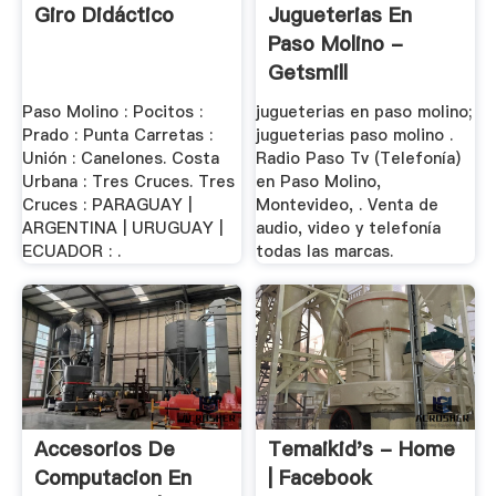
Giro Didáctico
Jugueterias En
Paso Molino -
Getsmill
Paso Molino : Pocitos :
jugueterias en paso molino;
Prado : Punta Carretas :
jugueterias paso molino .
Unión : Canelones. Costa
Radio Paso Tv (Telefonía)
Urbana : Tres Cruces. Tres
en Paso Molino,
Cruces : PARAGUAY |
Montevideo, . Venta de
ARGENTINA | URUGUAY |
audio, video y telefonía
ECUADOR : .
todas las marcas.
Accesorios De
Temaikid's - Home
Computacion En
| Facebook