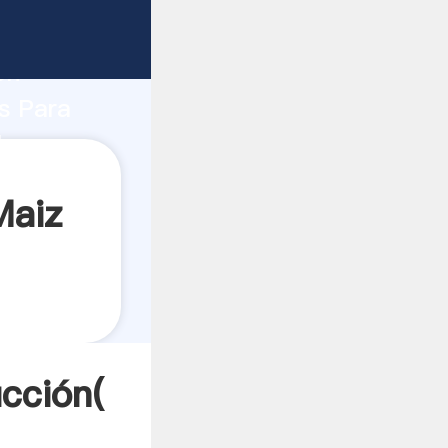
 fuerte
ón
s Para
lores a
Maiz
cción(