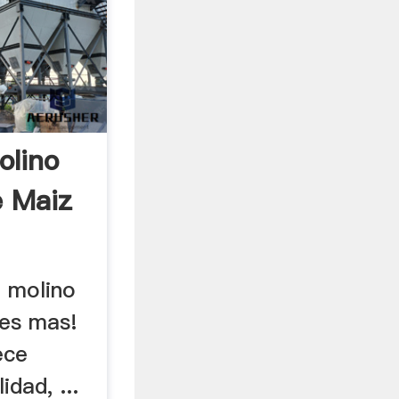
olino
e Maiz
 molino
es mas!
ece
idad, ...