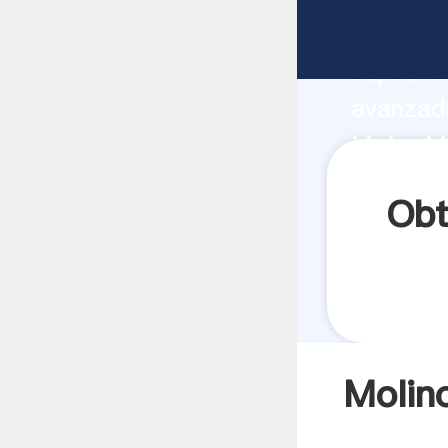
Molinos 
capacida
avanzada
Moler Ma
todos lo
Obt
Molin