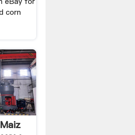
n eBay for
d corn
 Maiz