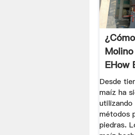
¿Cómo 
Molino
EHow E
Desde tiem
maíz ha s
utilizando
métodos p
piedras. 