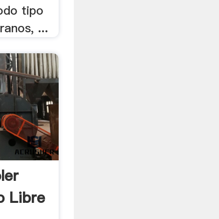
odo tipo
ranos, ...
ler
 Libre