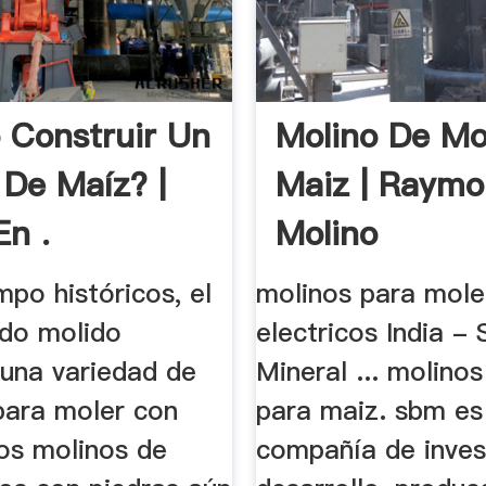
Construir Un
Molino De Mo
 De Maíz? |
Maiz | Raym
n .
Molino
po históricos, el
molinos para mole
ido molido
electricos India -
 una variedad de
Mineral ... molinos
ara moler con
para maiz. sbm es
Los molinos de
compañía de inves