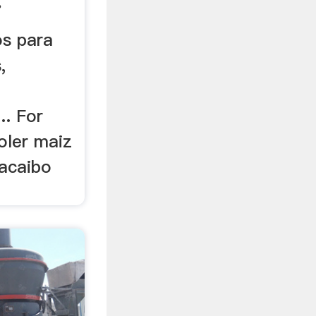
.
os para
,
. For
oler maiz
acaibo