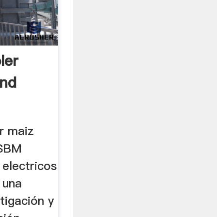
ler
ond
r maiz
 SBM
 electricos
 una
tigación y