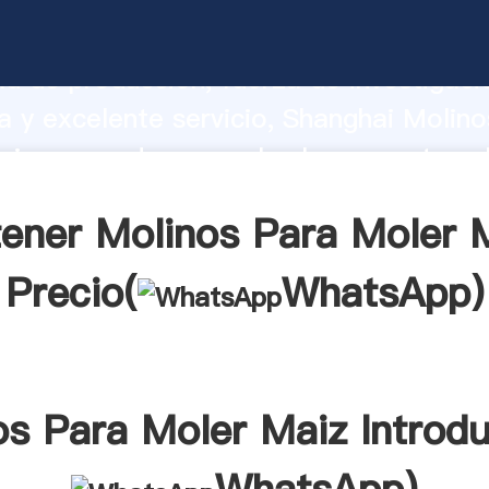
Para Moler Maiz fabricante Agarrando
d de producción, fuerza de investigaci
 y excelente servicio, Shanghai Molino
iz proveedor crea el valor y aporta va
s clientes.
ener Molinos Para Moler 
Precio(
WhatsApp
)
os Para Moler Maiz Introdu