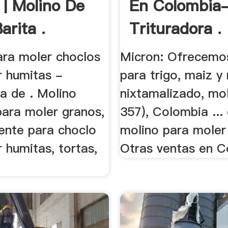
 | Molino De
En Colombi
arita .
Trituradora .
ara moler choclos
Micron: Ofrecemo
r humitas -
para trigo, maiz y
a de . Molino
nixtamalizado, mol
para moler granos,
357), Colombia ...
ente para choclo
molino para moler
 humitas, tortas,
Otras ventas en C