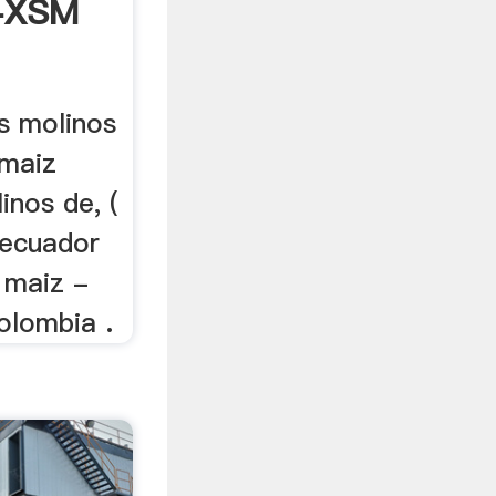
a-XSM
s molinos
 maiz
inos de, (
 ecuador
 maiz -
olombia .