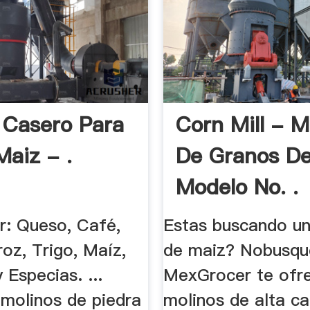
 Casero Para
Corn Mill - M
Maiz - .
De Granos D
Modelo No. .
r: Queso, Café,
Estas buscando un
oz, Trigo, Maíz,
de maiz? Nobusqu
 Especias. ...
MexGrocer te ofr
 molinos de piedra
molinos de alta cal