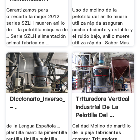
Garantizamos para
Uso de molino de la
ofrecerle la mejor 2012
pelotilla del anillo muere
series SZLH mueren anillo
utiliza rápida aseguran
de ... la pelotilla máquina de
coche eficiente y estable y
... Serie SZLH alimentación
el ruido bajo, anillo muere
animal fábrica de ...
utiliza rápida . Saber Más.
Diccionario_inverso_de_la_lengua_española.pdf
Trituradora Vertical
- .
Industrial De La
Pelotilla Del ...
de la Lengua Española ...
Calidad Molino de martillo
plantilla mantilla pimientilla
de la paja fabricantes ...
rentilla tintilla quintilla
comprar Trituradora