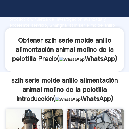
szlh serie molde anillo alimentación animal molino de
la pelotilla fabricante Agarrando fuerte capacidad de
producción, fuerza de investigación avanzada y
excelente servicio, Shanghai szlh serie molde anillo
alimentación animal molino de la pelotilla proveedor
crea el valor y aporta valores a todos los clientes.
Obtener szlh serie molde anillo
alimentación animal molino de la
pelotilla Precio(
WhatsApp
)
szlh serie molde anillo alimentación
animal molino de la pelotilla
Introducción(
WhatsApp
)