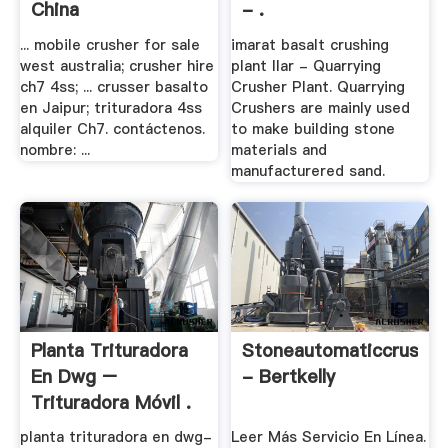
China
- .
... mobile crusher for sale
imarat basalt crushing
west australia; crusher hire
plant llar - Quarrying
ch7 4ss; ... crusser basalto
Crusher Plant. Quarrying
en Jaipur; trituradora 4ss
Crushers are mainly used
alquiler Ch7. contáctenos.
to make building stone
nombre: ...
materials and
manufacturered sand.
Planta Trituradora
Stoneautomaticcrushe
En Dwg –
- Bertkelly
Trituradora Móvil .
planta trituradora en dwg-
Leer Más Servicio En Línea.