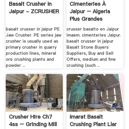
Basalt Crusher In
Cimenteries À
Jaipur - ZCRUSHER
Jaipur – Algeria
Plus Grandes
Usines .
basalt crusser in jaipur PE
crusser basalto en Jaipur
Jaw Crusher. PE series jaw
imaem. cimenteries Jaipur.
crusher is usually used as
basalt crusser in jaipur
primary crusher in quarry
Basalt Stone Buyers
production lines, mineral
Suppliers, Buy and Sell
ore crushing plants and
Offers, medium and fine
powder ...
crushing (such ...
Crusher Hire Ch7
Imarat Basalt
4ss – Grinding Mill
Crushing Plant Llar