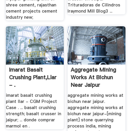
shree cement, rajasthan
Trituradoras de Cilindros
cement projects cement
Iraymond Mill Blog3 ...
industry new;
Imarat Basalt
Aggregate Mining
Crushing Plant,llar
Works At Bichun
- .
Near Jaipur
imarat basalt crushing
aggregate mining works at
plant llar - CGM Project
bichun near jaipur.
Case . ... basalt crushing
aggregate mining works at
strength; basalt crusser in
bichun near jaipur-[mining
jaipur; ... donde comprar
plant] stone quarrying
marmol en .
process india, mining