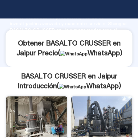
BASALTO CRUSSER en Jaipur fabricante Agarrando
fuerte capacidad de producción, fuerza de
investigación avanzada y excelente servicio, Shanghai
BASALTO CRUSSER en Jaipur proveedor crea el
valor y aporta valores a todos los clientes.
Obtener BASALTO CRUSSER en
Jaipur Precio(
WhatsApp
)
BASALTO CRUSSER en Jaipur
Introducción(
WhatsApp
)