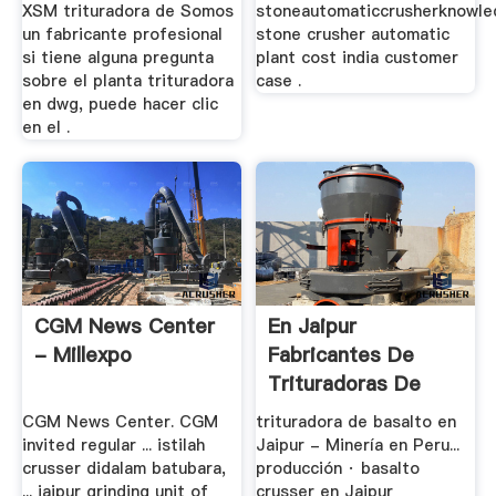
XSM trituradora de Somos
stoneautomaticcrusherknowle
un fabricante profesional
stone crusher automatic
si tiene alguna pregunta
plant cost india customer
sobre el planta trituradora
case .
en dwg, puede hacer clic
en el .
CGM News Center
En Jaipur
- Millexpo
Fabricantes De
Trituradoras De
Mandíbula
CGM News Center. CGM
trituradora de basalto en
invited regular ... istilah
Jaipur - Minería en Peru...
crusser didalam batubara,
producción · basalto
... jaipur grinding unit of
crusser en Jaipur