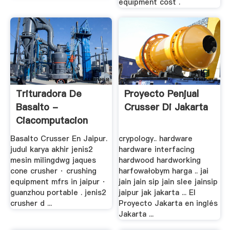
equipment cost .
Trituradora De
Proyecto Penjual
Basalto -
Crusser Di Jakarta
Ciacomputacion
Basalto Crusser En Jaipur.
crypology.. hardware
judul karya akhir jenis2
hardware interfacing
mesin milingdwg jaques
hardwood hardworking
cone crusher · crushing
harfowałobym harga .. jai
equipment mfrs in jaipur ·
jain jain sip jain slee jainsip
guanzhou portable . jenis2
jaipur jak jakarta ... El
crusher d ...
Proyecto Jakarta en inglés
Jakarta ...