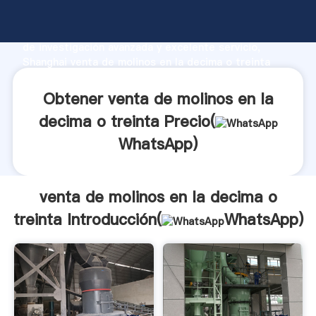
venta de molinos en la decima o treinta fabricante
Agarrando fuerte capacidad de producción, fuerza
de investigación avanzada y excelente servicio,
Shanghai venta de molinos en la decima o treinta
proveedor crea el valor y aporta valores a todos los
clientes.
Obtener venta de molinos en la
decima o treinta Precio(
WhatsApp
)
venta de molinos en la decima o
treinta Introducción(
WhatsApp
)