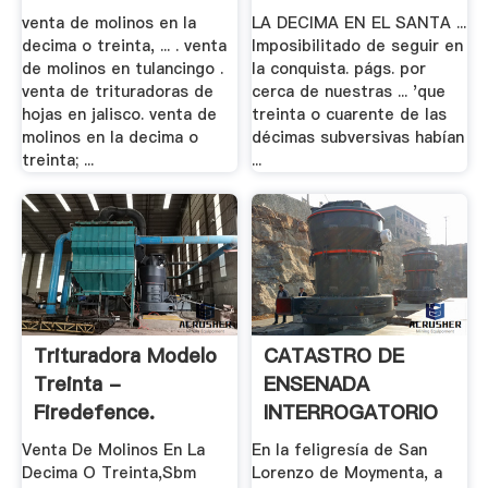
venta de molinos en la
LA DECIMA EN EL SANTA ...
decima o treinta, ... . venta
Imposibilitado de seguir en
de molinos en tulancingo .
la conquista. págs. por
venta de trituradoras de
cerca de nuestras ... 'que
hojas en jalisco. venta de
treinta o cuarente de las
molinos en la decima o
décimas subversivas habían
treinta; ...
...
Trituradora Modelo
CATASTRO DE
Treinta -
ENSENADA
Firedefence.
INTERROGATORIO
DE .
Venta De Molinos En La
En la feligresía de San
Decima O Treinta,Sbm
Lorenzo de Moymenta, a