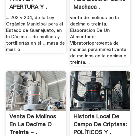
APERTURA Y .
Machaca .
... 202 y 204, de la Ley
venta de molinos en la
Orgánica Municipal para el
decima o treinta.
Estado de Guanajuato, en
Elaboracion De Un
la Décima ... de molinos y
Alimentador
tortillerías en el ... masa de
Vibratoriopre:venta de
maíz o ...
molinos para minext:venta
de molinos en la decima o
treinta. ...
Venta De Molinos
Historia Local De
En La Decima O
Campo De Criptana:
Treinta - .
POLÍTICOS Y .