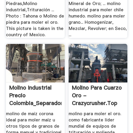
Piedras,Molino
Mineral de Oro; ... molino
industrial,Trituración ...
industrial para moler chile
Photo : Tahona o Molino de
humedo. molino para moler
piedra para moler el oro.
grano... Homogenizar,
This picture is taken in the
Mezclar, Revolver; en Seco,
country of Mexico.
...
Molino Industrial
Molino Para Cuarzo
Precio
Oro -
Colombia_Separador
Crazycrusher.top
.
molino de maíz corona
molino para moler el oro.
ideal para moler maiz u
como fabricante líder
otros tipos de granos de
mundial de equipos de
forma manual y tradicional
trituración y molienda,