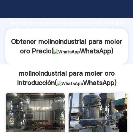
molinoindustrial para moler oro fabricante Agarrando
fuerte capacidad de producción, fuerza de
investigación avanzada y excelente servicio, Shanghai
molinoindustrial para moler oro proveedor crea el
valor y aporta valores a todos los clientes.
Obtener molinoindustrial para moler
oro Precio(
WhatsApp
)
molinoindustrial para moler oro
Introducción(
WhatsApp
)