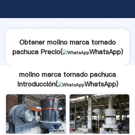
molino marca tornado pachuca fabricante Agarrando
fuerte capacidad de producción, fuerza de
investigación avanzada y excelente servicio, Shanghai
molino marca tornado pachuca proveedor crea el
valor y aporta valores a todos los clientes.
Obtener molino marca tornado
pachuca Precio(
WhatsApp
)
molino marca tornado pachuca
Introducción(
WhatsApp
)