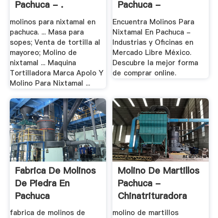
Pachuca - .
Pachuca -
Industrias Y .
molinos para nixtamal en
Encuentra Molinos Para
pachuca. ... Masa para
Nixtamal En Pachuca -
sopes; Venta de tortilla al
Industrias y Oficinas en
mayoreo; Molino de
Mercado Libre México.
nixtamal ... Maquina
Descubre la mejor forma
Tortilladora Marca Apolo Y
de comprar online.
Molino Para Nixtamal ...
Fabrica De Molinos
Molino De Martillos
De Piedra En
Pachuca -
Pachuca
Chinatrituradora
fabrica de molinos de
molino de martillos