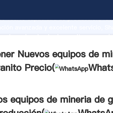
quipos de mineria de granito fabrican
o fuerte capacidad de producción, fue
ación avanzada y excelente servicio, Sh
quipos de mineria de granito proveedo
aporta valores a todos los clientes.
ner Nuevos equipos de mi
anito Precio(
What
s equipos de mineria de g