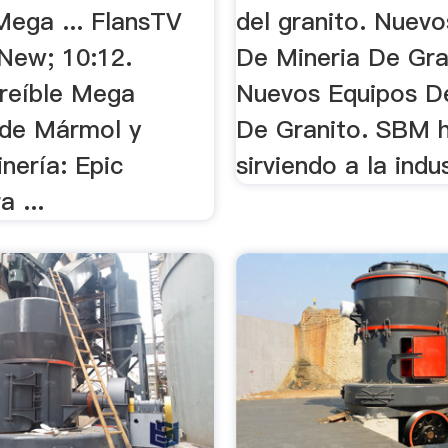
ega ... FlansTV
del granito. Nuev
 New; 10:12.
De Mineria De Gran
reíble Mega
Nuevos Equipos D
de Mármol y
De Granito. SBM 
nería: Epic
sirviendo a la indu
 ...