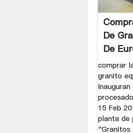
Compra
De Gra
De Eur
comprar l
granito e
Inauguran 
procesador
15 Feb 20
planta de
"Granitos 