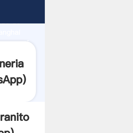
te
rza de
anghai
r crea el
neria
sApp
)
ranito