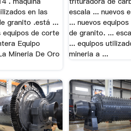
14 . maquina
trituradora de car
ilizados en las
escala ... nuevos 
e granito .está ...
... nuevos equipos
s equipos de corte
de granito. ... esc
ntera Equipo
... equipos utiliza
 La Mineria De Oro
mineria a ...