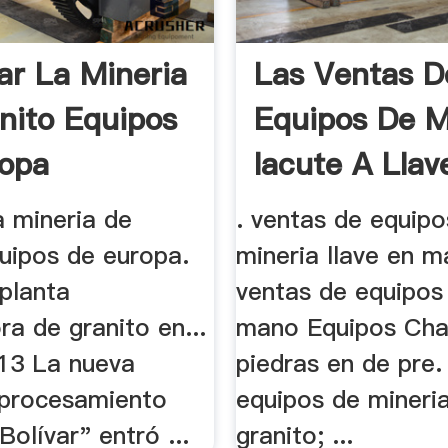
r La Mineria
Las Ventas D
nito Equipos
Equipos De M
opa
Iacute A Llav
a mineria de
. ventas de equipo
quipos de europa.
mineria llave en ma
planta
ventas de equipos 
a de granito en...
mano Equipos Ch
13 La nueva
piedras en de pre
 procesamiento
equipos de mineri
Bolívar" entró ...
granito; ...