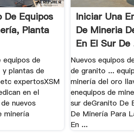
o De Equipos
Iniciar Una 
ería, Planta
De Mineria D
En El Sur De 
e equipos de
Nuevos equipos de
. y plantas de
de granito ... equi
, etc expertosXSM
minería del oro lla
edican en el
enequipos de miner
o de nuevos
sur deGranito De 
e minería
De Minería Para L
En ...