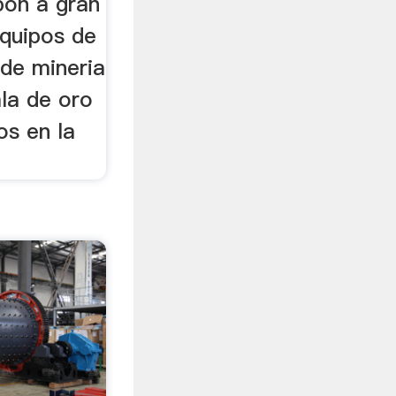
bon a gran
equipos de
 de mineria
ala de oro
dos en la