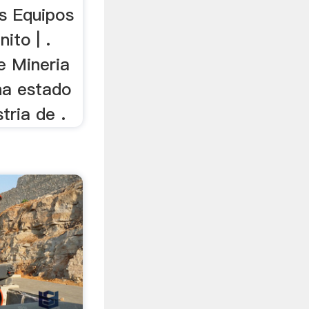
os Equipos
ito | .
e Mineria
ha estado
stria de .