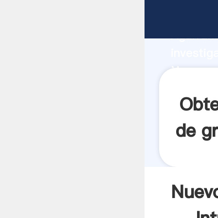
Nuevos e
Agarrand
investig
Nuevos e
valor y 
Obte
de gr
Nuevo