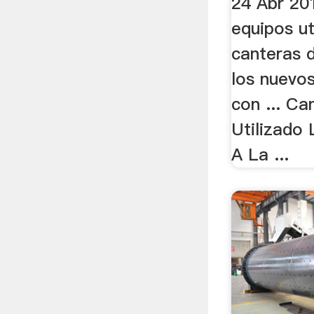
24 Abr 20
equipos ut
canteras d
los nuevo
con ... Ca
Utilizado
A La ...