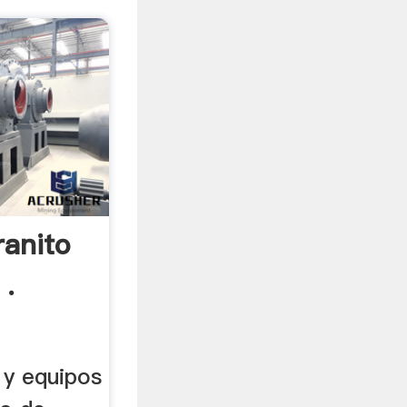
ranito
 .
 y equipos