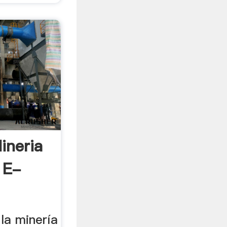
ineria
 E-
la minería