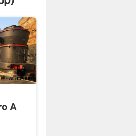
pp
)
ro A