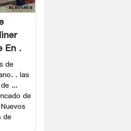
e
iner
e En .
s de
no. . las
de ...
ancado de
. Nuevos
a de