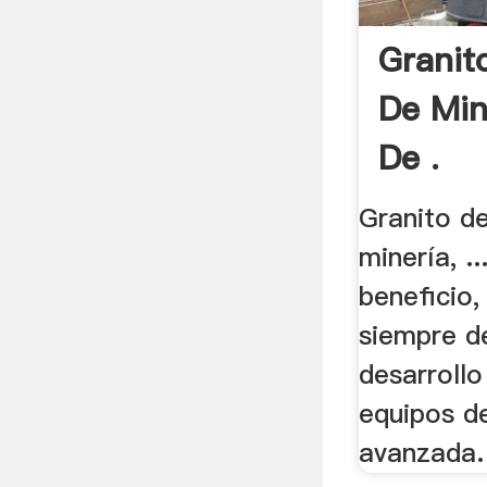
Granit
De Min
De .
Granito d
minería, ..
beneficio
siempre d
desarroll
equipos d
avanzada.