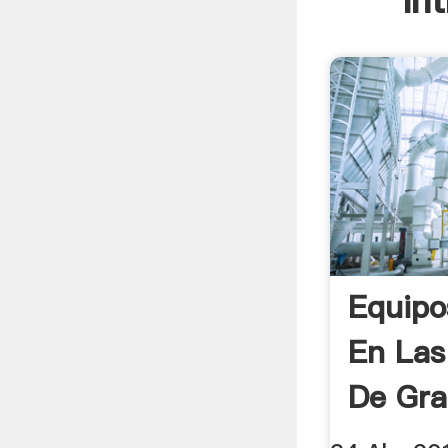
In
Equipo
En Las
De Gra