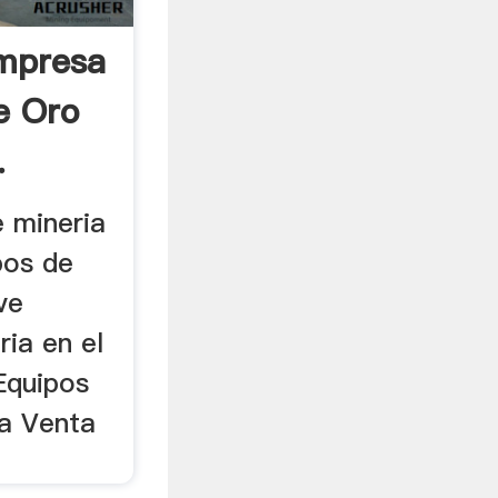
Empresa
e Oro
.
 mineria
pos de
ve
ia en el
Equipos
a Venta