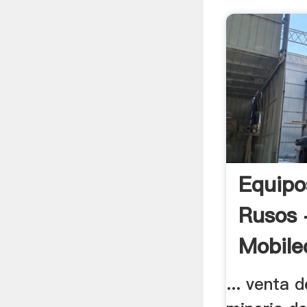
Equipo
Rusos 
Mobile
... venta 