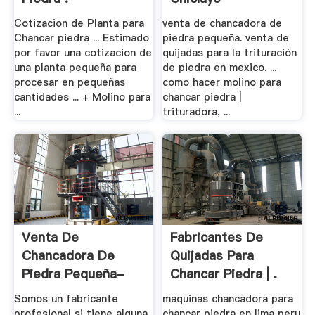
Cotizacion de Planta para
venta de chancadora de
Chancar piedra ... Estimado
piedra pequeña. venta de
por favor una cotizacion de
quijadas para la trituración
una planta pequeña para
de piedra en mexico. ...
procesar en pequeñas
como hacer molino para
cantidades ... + Molino para
chancar piedra |
...
trituradora, ...
Venta De
Fabricantes De
Chancadora De
Quijadas Para
Piedra Pequeña-
Chancar Piedra | .
XSM .
Somos un fabricante
maquinas chancadora para
profesional si tiene alguna
chancar piedra en lima peru