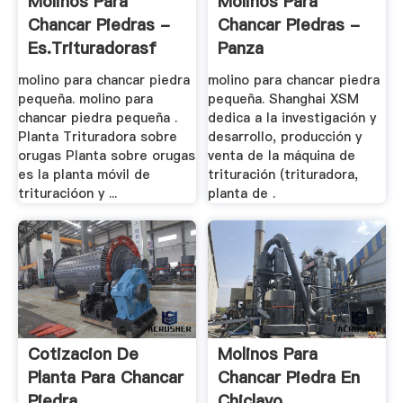
Molinos Para
Molinos Para
Chancar Piedras -
Chancar Piedras -
Es.trituradorasf
Panza
molino para chancar piedra
molino para chancar piedra
pequeña. molino para
pequeña. Shanghai XSM
chancar piedra pequeña .
dedica a la investigación y
Planta Trituradora sobre
desarrollo, producción y
orugas Planta sobre orugas
venta de la máquina de
es la planta móvil de
trituración (trituradora,
trituracióon y ...
planta de .
Cotizacion De
Molinos Para
Planta Para Chancar
Chancar Piedra En
Piedra .
Chiclayo