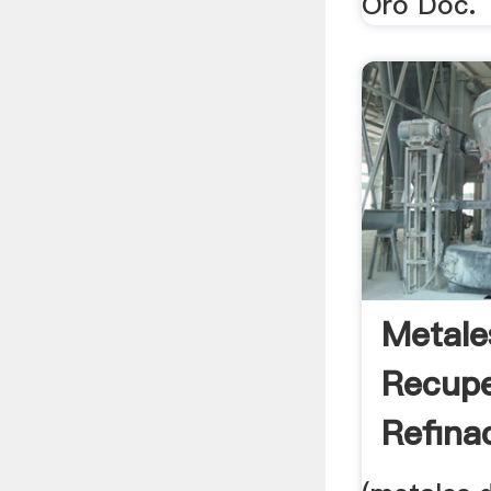
Oro Doc.
Metale
Recupe
Refina