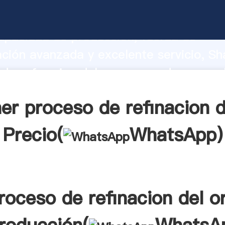
de refinacion del oro fabricante Agarr
apacidad de producción, fuerza de
ación avanzada y excelente servicio, Sh
de refinacion del oro proveedor crea el
alores a todos los clientes.
er proceso de refinacion d
Precio(
WhatsApp
)
roceso de refinacion del o