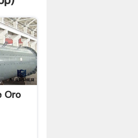
pp
)
e Oro