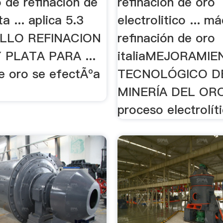
 de refinación de
refinacion de oro
a ... aplica 5.3
electrolitico ... m
LLO REFINACION
refinación de oro
 PLATA PARA ...
italiaMEJORAMI
de oro se efectÃºa
TECNOLÓGICO D
MINERÍA DEL ORO
proceso electrolíti