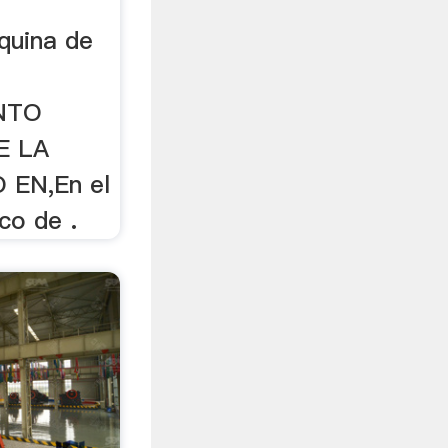
áquina de
ENTO
E LA
 EN,En el
co de .