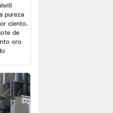
lwill
a pureza
or ciento.
ngote de
ento oro
do