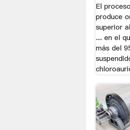
El proces
produce o
superior a
... en el 
más del 9
suspendid
chloroauri