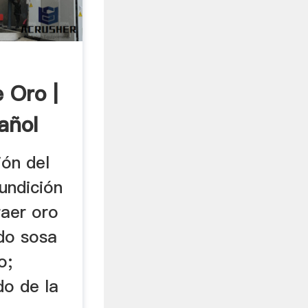
 Oro |
añol
ión del
undición
aer oro
do sosa
o;
do de la