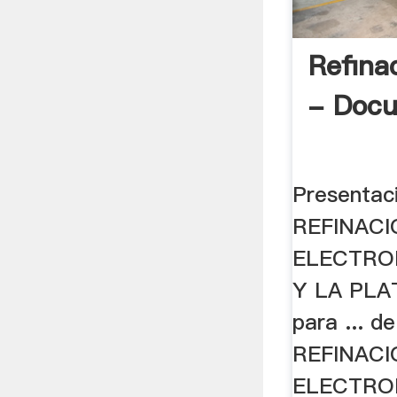
Refina
- Doc
Presentac
REFINAC
ELECTRO
Y LA PLAT
para ... d
REFINAC
ELECTRO