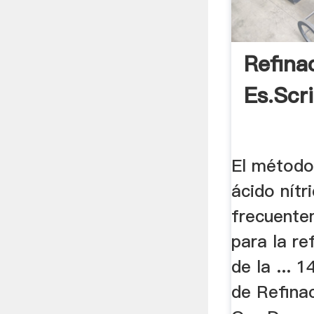
Refina
Es.scr
El método
ácido nítr
frecuente
para la re
de la ...
de Refinac