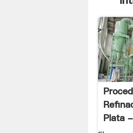
In
Proced
Refina
Plata -