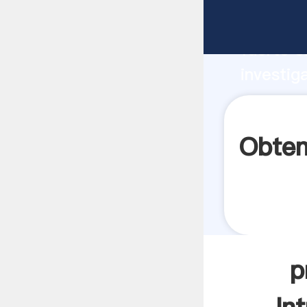
proceso 
fuerte c
investig
proceso 
aporta v
Obten
p