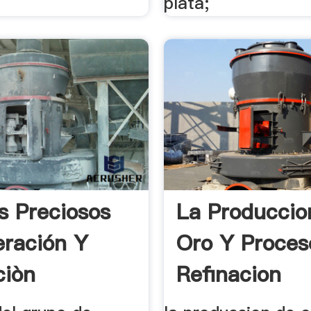
plata;
s Preciosos
La Produccio
ración Y
Oro Y Proces
ciòn
Refinacion