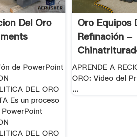
cion Del Oro
Oro Equipos 
uments
Refinación -
Chinatriturad
ión de PowerPoint
APRENDE A RECI
ION
ORO: Video del P
LITICA DEL ORO
...
A Es un proceso
e PowerPoint
ION
LITICA DEL ORO