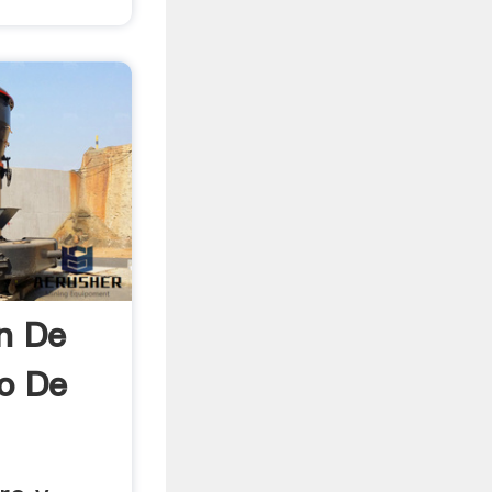
n De
o De