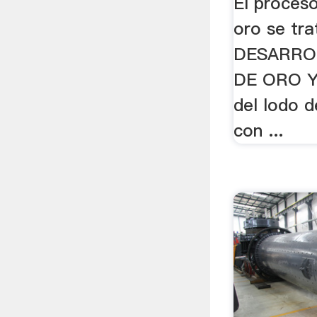
El proceso
oro se trat
DESARRO
DE ORO Y
del lodo 
con ...