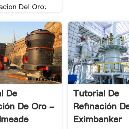
nacion Del Oro.
al De
Tutorial De
ción De Oro -
Refinación D
lmeade
Eximbanker