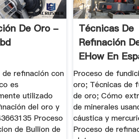
ción De Oro -
Técnicas De
ibd
Refinación De
EHow En Esp
 de refinación con
Proceso de fundic
ico es
oro; Técnicas de f
mente utilizado
de oro; Cómo extr
finación del oro y
de minerales usan
 143663135 Proceso
cáustica y mercuri
ion de Bullion de
Proceso de refina