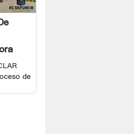
De
ora
CLAR
roceso de