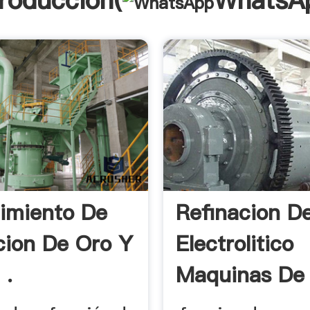
troducción(
WhatsA
imiento De
Refinacion D
cion De Oro Y
Electrolitico
 .
Maquinas De
Mineria