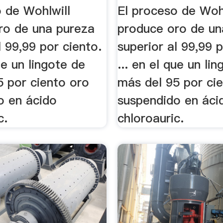
o de Wohlwill
El proceso de Woh
ro de una pureza
produce oro de un
l 99,99 por ciento.
superior al 99,99 p
que un lingote de
... en el que un li
5 por ciento oro
más del 95 por ci
o en ácido
suspendido en áci
c.
chloroauric.