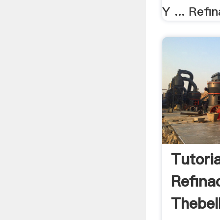
Y ... Refi
Tutori
Refina
Thebel