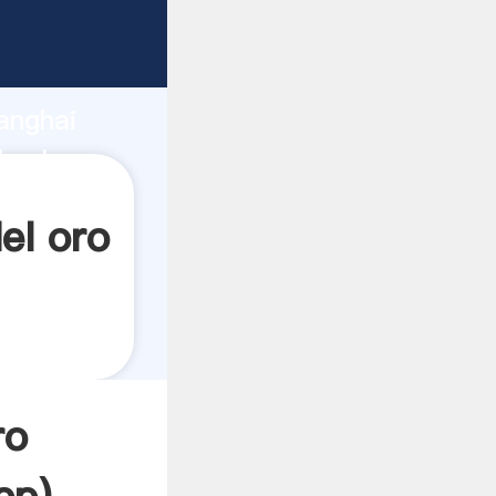
ando
anghai
 valor y
el oro
ro