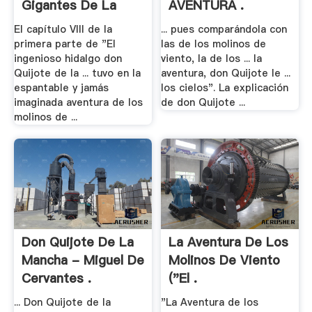
Gigantes De La
AVENTURA .
Mancha ...
El capítulo VIII de la
... pues comparándola con
primera parte de "El
las de los molinos de
ingenioso hidalgo don
viento, la de los ... la
Quijote de la ... tuvo en la
aventura, don Quijote le ...
espantable y jamás
los cielos". La explicación
imaginada aventura de los
de don Quijote ...
molinos de ...
Don Quijote De La
La Aventura De Los
Mancha - Miguel De
Molinos De Viento
Cervantes .
("El .
... Don Quijote de la
"La Aventura de los