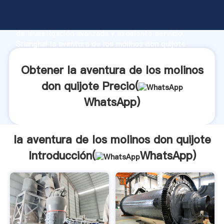
la aventura de los molinos don quijote fabricante
Agarrando fuerte capacidad de producción, fuerza
de investigación avanzada y excelente servicio,
Shanghai la aventura de los molinos don quijote
proveedor crea el valor y aporta valores a todos los
clientes.
Obtener la aventura de los molinos
don quijote Precio(
WhatsApp
)
la aventura de los molinos don quijote
Introducción(
WhatsApp
)