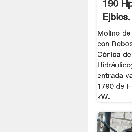
190 Hp
Ejbios.
Molino d
con Rebose
Cónica de
Hidráulico
entrada v
1790 de H
kW.