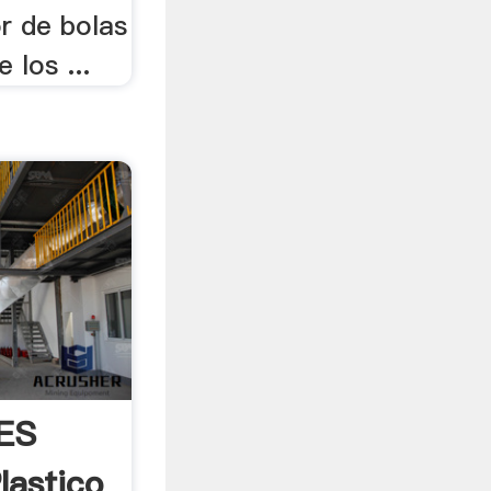
r de bolas
e los ...
ES
lastico