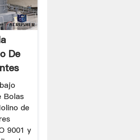
da
no De
antes
bajo
 Bolas
olino de
res
SO 9001 y