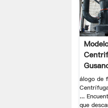
Modelo
Centri
Gusano
.
álogo de 
Centrífug
... Encuent
que desca