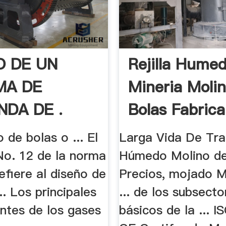
O DE UN
Rejilla Hume
MA DE
Mineria Moli
NDA DE .
Bolas Fabric
o de bolas o ... El
Larga Vida De Tra
No. 12 de la norma
Húmedo Molino de
fiere al diseño de
Precios, mojado M
.. Los principales
... de los subsecto
entes de los gases
básicos de la ... I