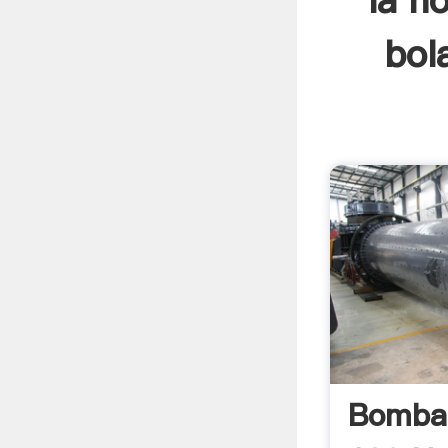
la n
bol
Bomba