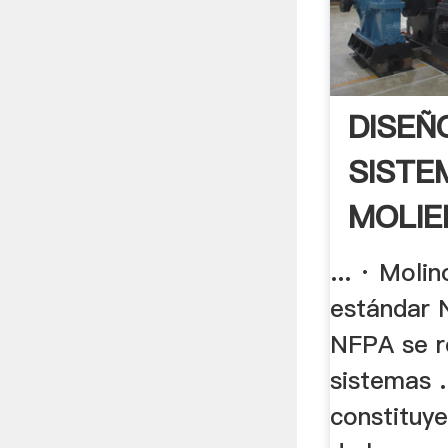
DISEÑ
SISTE
MOLIE
... · Molin
estándar 
NFPA se re
sistemas .
constituy