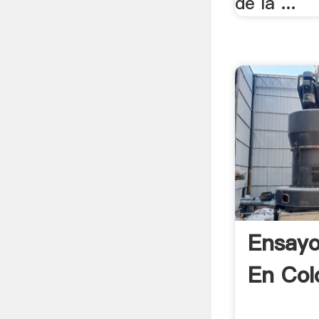
de la ...
Ensayo
En Col