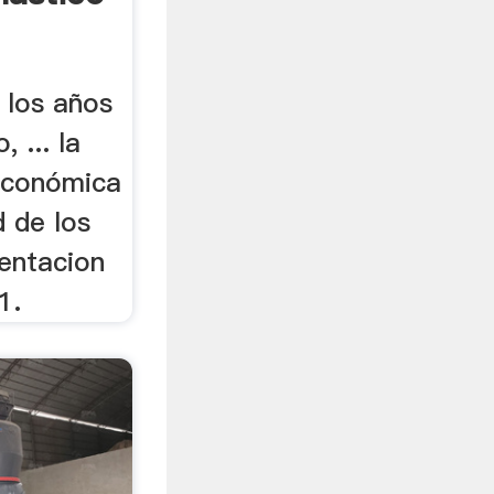
e los años
 ... la
económica
d de los
mentacion
1.