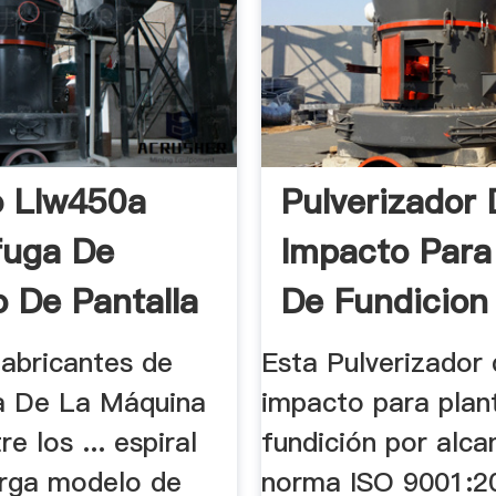
 Llw450a
Pulverizador
fuga De
Impacto Para
 De Pantalla
De Fundicion
fabricantes de
Esta Pulverizador
a De La Máquina
impacto para plan
re los ... espiral
fundición por alca
rga modelo de
norma ISO 9001:20