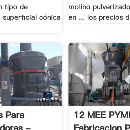
 tipo de
molino pulverizado
, superficial cónica
en ... los precios d
s Para
12 MEE PYM
adoras -
Fabricacion P