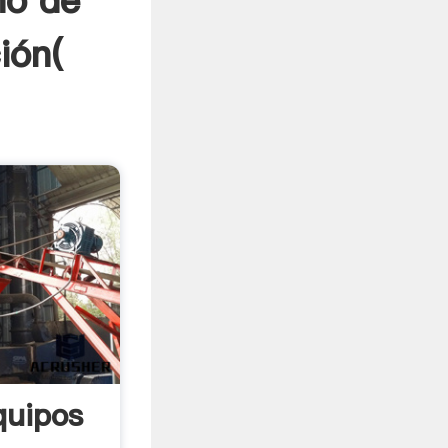
no de
ión(
quipos