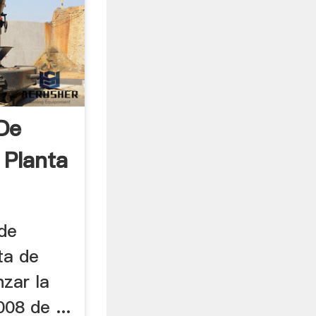
 De
 Planta
 de
ta de
nzar la
08 de ...