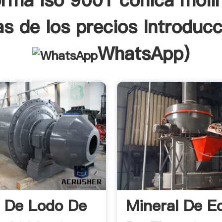
orma iso 9001 cónica moli
as de los precios Introducc
WhatsApp
)
 De Lodo De
Mineral De E