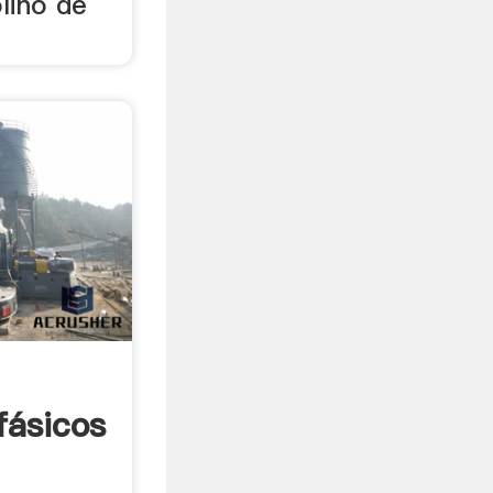
lino de
fásicos