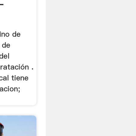
-
ino de
o de
del
ratación .
cal tiene
acion;