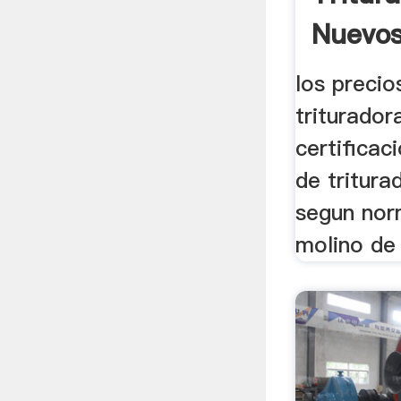
Nuevos
los preci
trituradora
certifica
de tritura
segun norm
molino de 