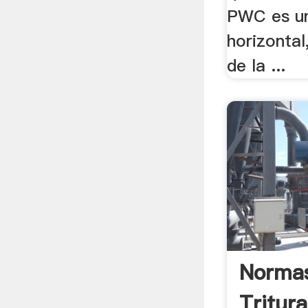
PWC es un
horizontal
de la ...
Norma
Tritur