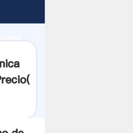
s
 de
 cónica
l valor
nica
recio(