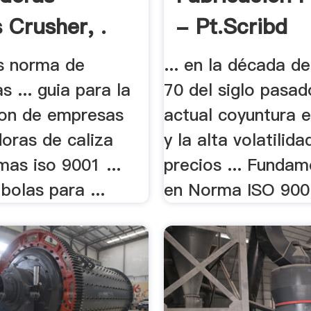
 Crusher, .
- Pt.scribd
os norma de
... en la década d
s ... guia para la
70 del siglo pasado,
cion de empresas
actual coyuntura 
doras de caliza
y la alta volatilida
as iso 9001 ...
precios ... Funda
bolas para ...
en Norma ISO 900