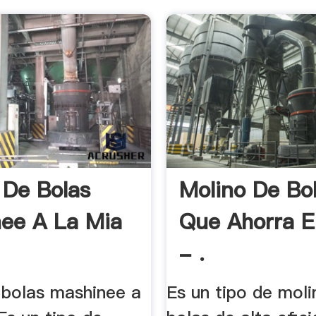
 De Bolas
Molino De Bo
ee A La Mia
Que Ahorra E
- .
 bolas mashinee a
Es un tipo de moli