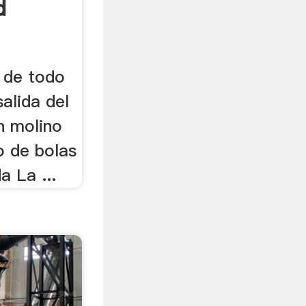
d
d de todo
 salida del
n molino
o de bolas
a La ...