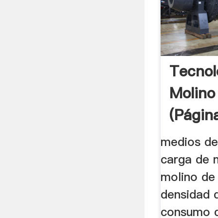
Tecnol
Molino
(página
medios de
carga de m
molino de
densidad d
consumo d