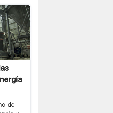
las
nergía
no de