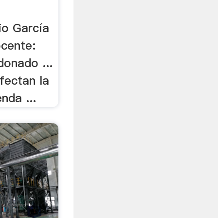
io García
ocente:
onado ...
fectan la
nda ...