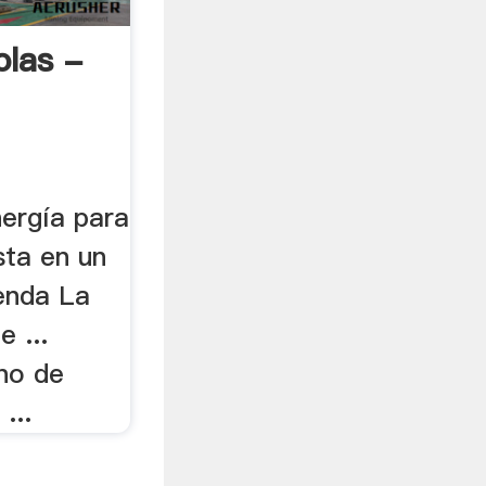
olas -
nergía para
sta en un
ienda La
 ...
ino de
...