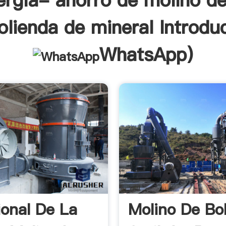
ergía- ahorro de molino de
lienda de mineral Introdu
WhatsApp
)
ional De La
Molino De Bo