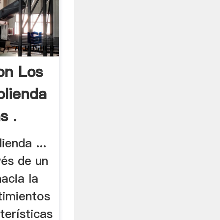
on Los
lienda
s .
ienda ...
vés de un
acia la
timientos
terísticas