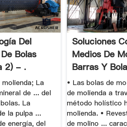
ogía Del
Soluciones C
 De Bolas
Medios De Mo
 2) - .
Barras Y Bola
 molienda; La
• Las bolas de mol
ineral de ... del
de molienda a tra
 bolas. La
método holístico h
e la pulpa ...
molienda. • Reves
e energía, del
de molino ... carac