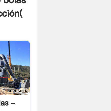
 bolas
cción(
las -