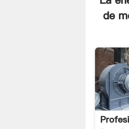
La en
de mo
Profes