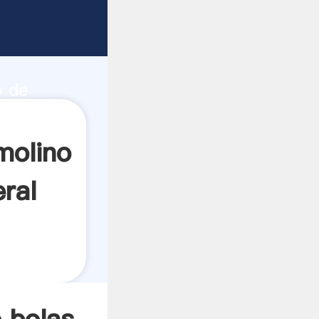
enda de
 de
o de
dor crea
molino
ral