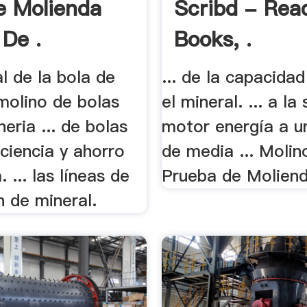
e Molienda
Scribd - Rea
 De .
Books, .
l de la bola de
... de la capacida
molino de bolas
el mineral. ... a la
neria ... de bolas
motor energía a u
iciencia y ahorro
de media ... Molin
 ... las líneas de
Prueba de Moliend
n de mineral.