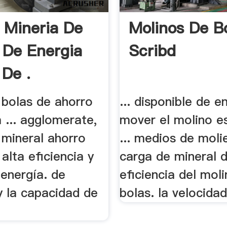
 Mineria De
Molinos De B
 De Energia
Scribd
 De .
 bolas de ahorro
... disponible de e
 ... agglomerate,
mover el molino e
 mineral ahorro
... medios de mol
 alta eficiencia y
carga de mineral de
 energía. de
eficiencia del mol
y la capacidad de
bolas. la velocidad 