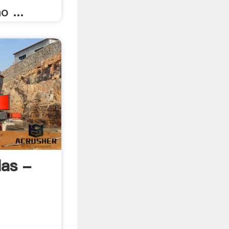
o ...
las -