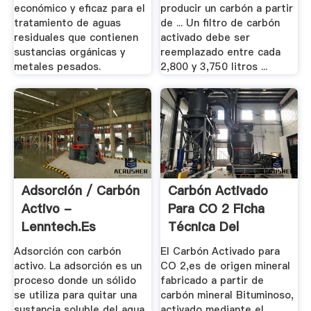
económico y eficaz para el
producir un carbón a partir
tratamiento de aguas
de ... Un filtro de carbón
residuales que contienen
activado debe ser
sustancias orgánicas y
reemplazado entre cada
metales pesados.
2,800 y 3,750 litros ...
Adsorción / Carbón
Carbón Activado
Activo -
Para CO 2 Ficha
Lenntech.es
Técnica Del
Producto
Adsorción con carbón
El Carbón Activado para
activo. La adsorción es un
CO 2,es de origen mineral
proceso donde un sólido
fabricado a partir de
se utiliza para quitar una
carbón mineral Bituminoso,
sustancia soluble del agua.
activado mediante el