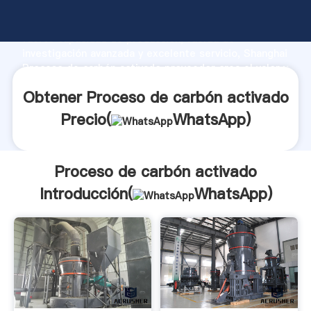
Proceso de carbón activado fabricante Agarrando
fuerte capacidad de producción, fuerza de
investigación avanzada y excelente servicio, Shanghai
Proceso de carbón activado proveedor crea el valor y
aporta valores a todos los clientes.
Obtener Proceso de carbón activado
Precio(
WhatsApp
)
Proceso de carbón activado
Introducción(
WhatsApp
)