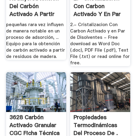
Del Carbón
Con Carbon
Activado A Partir
Activado Y En Par
De .
De .
pequeñas rara vez influyen
2.- Cristalizacion Con
de manera notable en un
Carbon Activado y en Par
proceso de adsorción, ...
de Disolventes - Free
Equipo para la obtención
download as Word Doc
de carbón activado a partir
(.doc), PDF File (.pdf), Text
de residuos de madera.
File (.txt) or read online for
free.
3628 Carbón
Propiedades
Activado Granular
Termodinámicas
CGC Ficha Técnica
Del Proceso De .