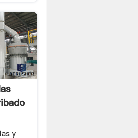
las
ibado
las y