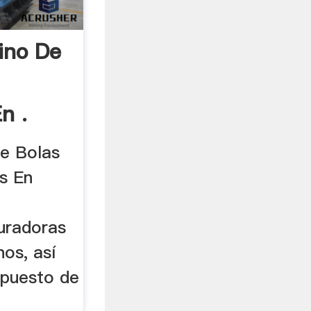
ino De
n .
e Bolas
s En
turadoras
nos, así
epuesto de