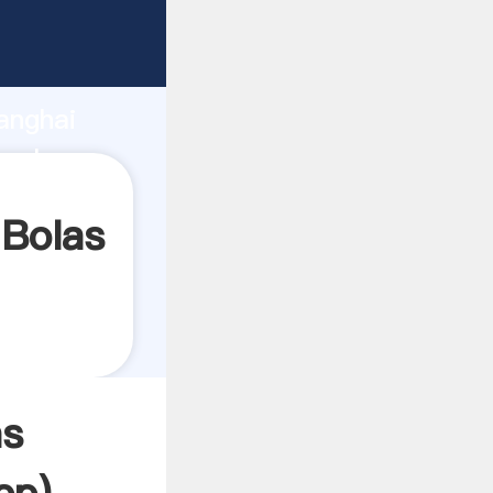
ando
anghai
valor y
 Bolas
as