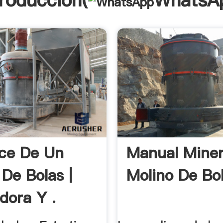
troducción(
WhatsA
ce De Un
Manual Miner
 De Bolas |
Molino De Bol
dora Y .