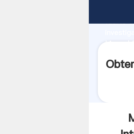
Manual 
fuerte c
investig
Manual D
aporta v
Obten
M