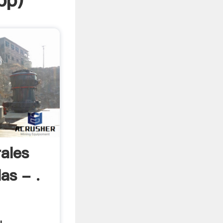
pp
)
ales
as - .