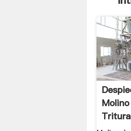
In
Despie
Molino
Tritura