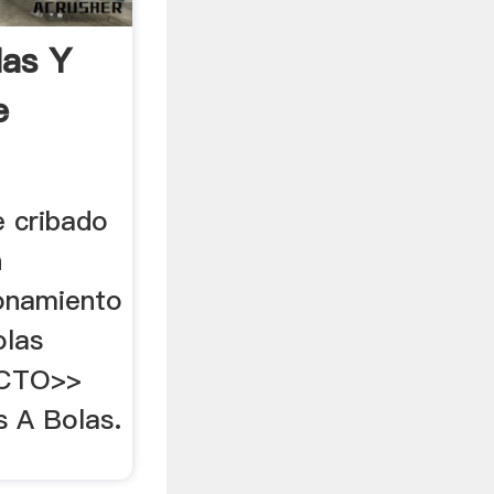
las Y
e
e cribado
n
ionamiento
olas
ACTO>>
 A Bolas.