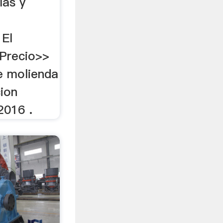
las y
 El
Precio>>
e molienda
cion
2016 .