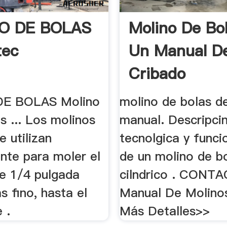
O DE BOLAS
Molino De Bo
tec
Un Manual D
Cribado
E BOLAS Molino
molino de bolas d
s ... Los molinos
manual. Descripci
e utilizan
tecnolgica y func
nte para moler el
de un molino de b
de 1/4 pulgada
cilndrico . CONT
s fino, hasta el
Manual De Molinos
 .
Más Detalles>>