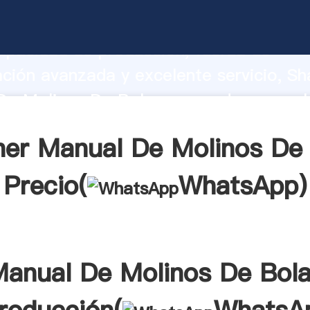
De Molinos De Bolas fabricante Agarr
apacidad de producción, fuerza de
ación avanzada y excelente servicio, Sh
e Molinos De Bolas proveedor crea el 
alores a todos los clientes.
er Manual De Molinos De
Precio(
WhatsApp
)
anual De Molinos De Bol