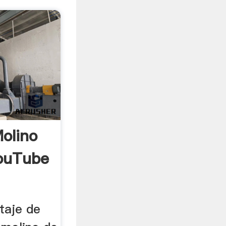
olino
YouTube
taje de