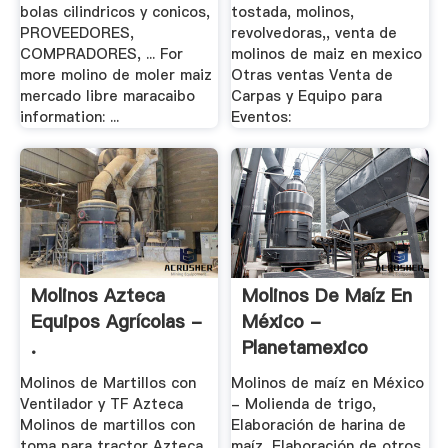
bolas cilindricos y conicos,
tostada, molinos,
PROVEEDORES,
revolvedoras,, venta de
COMPRADORES, ... For
molinos de maiz en mexico
more molino de moler maiz
Otras ventas Venta de
mercado libre maracaibo
Carpas y Equipo para
information: ...
Eventos:
Molinos Azteca
Molinos De Maíz En
Equipos Agrícolas -
México -
.
Planetamexico
Molinos de Martillos con
Molinos de maíz en México
Ventilador y TF Azteca
- Molienda de trigo,
MoIinos de martillos con
Elaboración de harina de
toma para tractor Azteca
maíz, Elaboración de otros