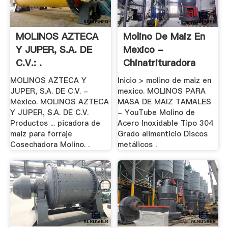
MOLINOS AZTECA
Molino De Maiz En
Y JUPER, S.A. DE
Mexico -
C.V.: .
Chinatrituradora
MOLINOS AZTECA Y
Inicio > molino de maiz en
JUPER, S.A. DE C.V. -
mexico. MOLINOS PARA
México. MOLINOS AZTECA
MASA DE MAIZ TAMALES
Y JUPER, S.A. DE C.V.
- YouTube Molino de
Productos ... picadora de
Acero Inoxidable Tipo 304
maiz para forraje
Grado alimenticio Discos
Cosechadora Molino. .
metálicos .