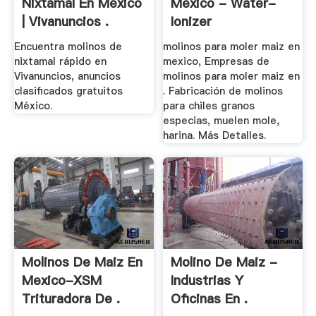
Nixtamal En México
Mexico - Water-
| Vivanuncios .
Ionizer
Encuentra molinos de
molinos para moler maiz en
nixtamal rápido en
mexico, Empresas de
Vivanuncios, anuncios
molinos para moler maiz en
clasificados gratuitos
. Fabricación de molinos
México.
para chiles granos
especias, muelen mole,
harina. Más Detalles.
Molinos De Maiz En
Molino De Maiz -
Mexico-XSM
Industrias Y
Trituradora De .
Oficinas En .