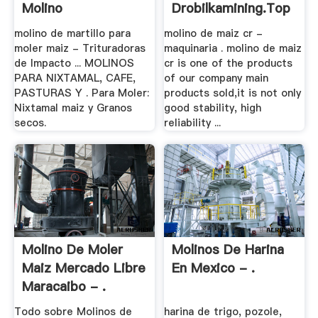
Molino
Drobilkamining.top
molino de martillo para
molino de maiz cr -
moler maiz - Trituradoras
maquinaria . molino de maiz
de Impacto ... MOLINOS
cr is one of the products
PARA NIXTAMAL, CAFE,
of our company main
PASTURAS Y . Para Moler:
products sold,it is not only
Nixtamal maiz y Granos
good stability, high
secos.
reliability ...
Molino De Moler
Molinos De Harina
Maiz Mercado Libre
En Mexico - .
Maracaibo - .
Todo sobre Molinos de
harina de trigo, pozole,