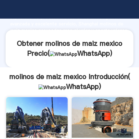
molinos de maiz mexico fabricante Agarrando fuerte
capacidad de producción, fuerza de investigación
avanzada y excelente servicio, Shanghai molinos de
maiz mexico proveedor crea el valor y aporta valores
a todos los clientes.
Obtener molinos de maiz mexico
Precio(
WhatsApp
)
molinos de maiz mexico Introducción(
WhatsApp
)