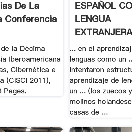
ias De La
ESPAÑOL C
 Conferencia
LENGUA
EXTRANJERA:
de la Décima
... en el aprendiza
ia Iberoamericana
lenguas como un ..
as, Cibernética e
intentaron estruct
a (CISCI 2011),
aprendizaje de le
8 Pages.
un ... (los zuecos y
molinos holandeses
casas de ...