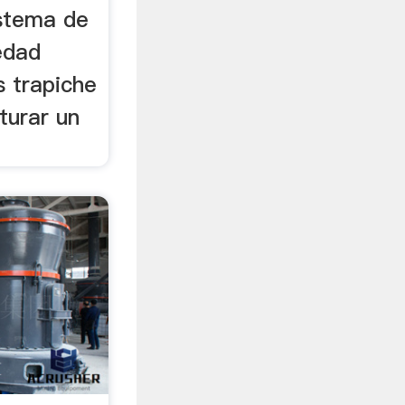
istema de
edad
 trapiche
turar un