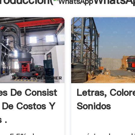
troducción(
WhatsA
es De Consist
Letras, Color
 De Costos Y
Sonidos
 .