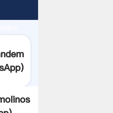
ante
rza de
anghai
dor crea
tandem
sApp
)
molinos