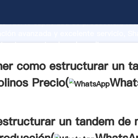
tructurar un tandem de molinos fabric
o fuerte capacidad de producción, fue
ación avanzada y excelente servicio, Sh
tructurar un tandem de molinos provee
 y aporta valores a todos los clientes.
er como estructurar un 
linos Precio(
What
structurar un tandem de 