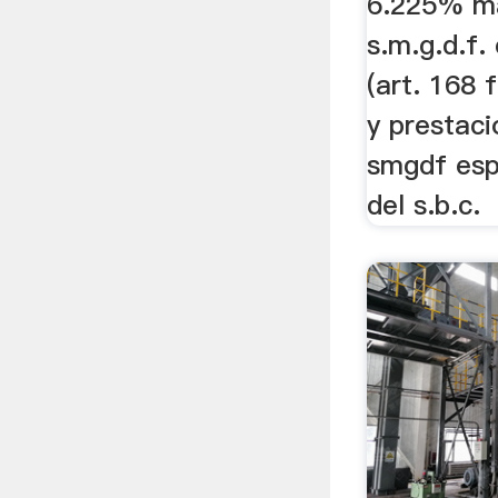
6.225% m
s.m.g.d.f.
(art. 168 
y prestaci
smgdf esp
del s.b.c.