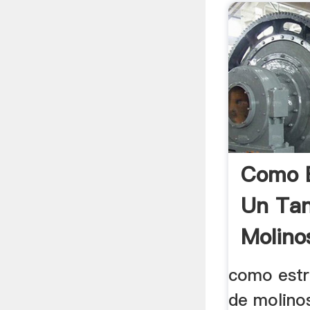
Como E
Un Ta
Molino
como estr
de molin