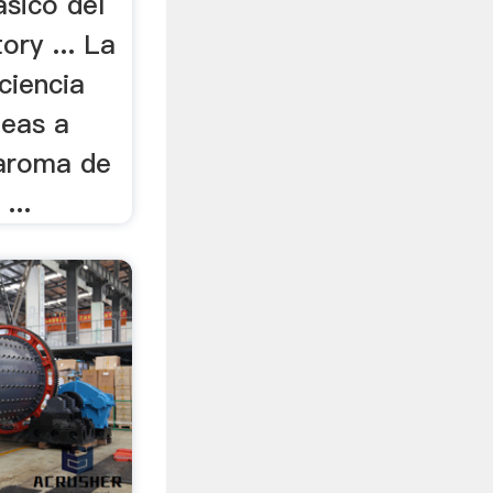
ásico del
ry ... La
ciencia
deas a
l aroma de
...