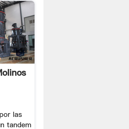
olinos
por las
 un tandem