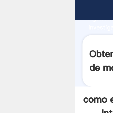
como es
Agarrand
investig
como es
el valor
Obten
de mo
como e