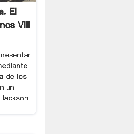
. El
os VIII
epresentar
mediante
la de los
en un
e Jackson