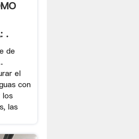
OMO
 .
je de
.
urar el
nguas con
 los
, las