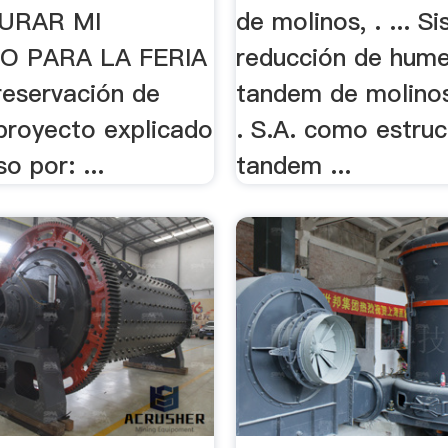
URAR MI
de molinos, . ... S
O PARA LA FERIA
reducción de hum
reservación de
tandem de molinos
 proyecto explicado
. S.A. como estruc
o por: ...
tandem ...