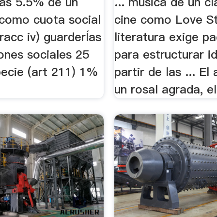
as 5.5% de un
... música de un cl
 como cuota social
cine como Love Sto
fracc iv) guarderÍas
literatura exige pa
ones sociales 25
para estructurar i
ecie (art 211) 1%
partir de las ... E
un rosal agrada, el 