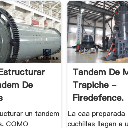
structurar
Tandem De M
ndem De
Trapiche -
s
Firedefence.
ucturar un tandem
La caa preparada 
os. COMO
cuchillas llegan a