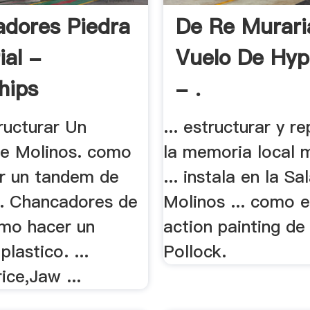
dores Piedra
De Re Muraria
ial -
Vuelo De Hypn
hips
- .
ucturar Un
... estructurar y r
e Molinos. como
la memoria local 
ar un tandem de
... instala en la Sa
.. Chancadores de
Molinos ... como 
omo hacer un
action painting d
plastico. ...
Pollock.
ice,Jaw ...