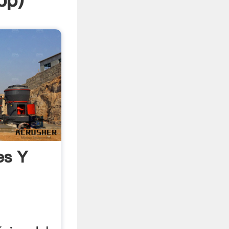
pp
)
es Y