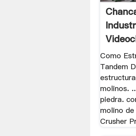
Chanca
Industr
Videoc
Como Estr
Tandem D
estructur
molinos. .
piedra. c
molino de 
Crusher Pr