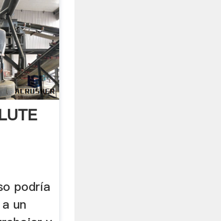
LUTE
so podría
 a un