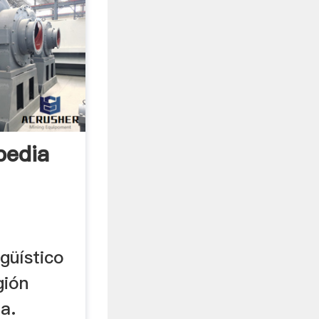
pedia
ngüístico
gión
a.