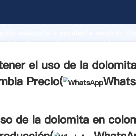
e la dolomita en colombia fabricante 
apacidad de producción, fuerza de
ación avanzada y excelente servicio, Sh
a dolomita en colombia proveedor crea 
 valores a todos los clientes.
ener el uso de la dolomit
mbia Precio(
What
uso de la dolomita en colo