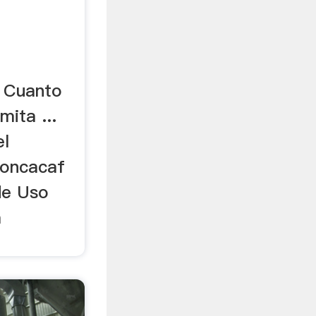
, Cuanto
mita ...
el
Concacaf
 de Uso
a