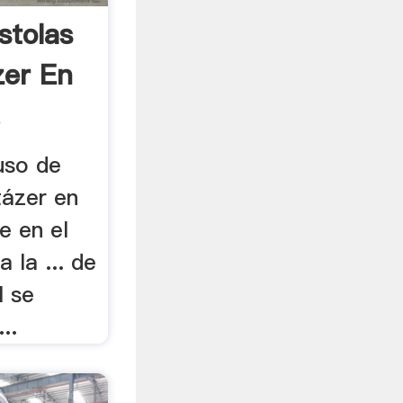
stolas
zer En
.
uso de
tázer en
e en el
a la ... de
l se
..