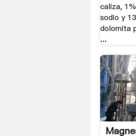
caliza, 1%
sodio y 1
dolomita p
...
Magnes