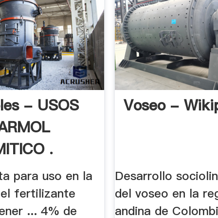
les - USOS
Voseo - Wiki
MARMOL
ITICO .
ta para uso en la
Desarrollo socioli
el fertilizante
del voseo en la re
ener ... 4% de
andina de Colombi