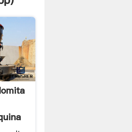
pp
)
lomita
quina