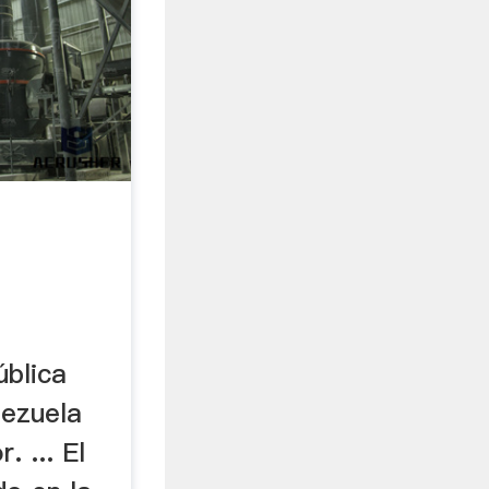
ública
nezuela
. ... El