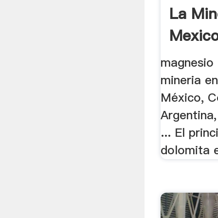
La Min
Mexico
magnesio 
mineria e
México, Co
Argentina,
... El prin
dolomita e