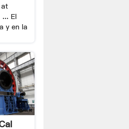
 at
... El
a y en la
Cal