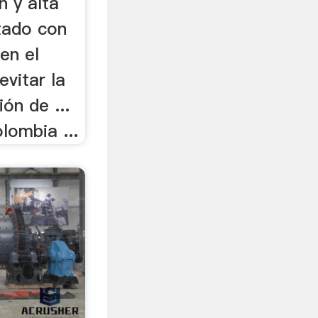
n y alta
tado con
en el
evitar la
ión de ...
lombia ...