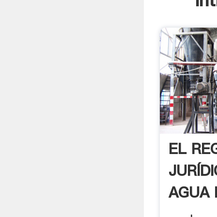
In
EL RE
JURÍD
AGUA 
COLO