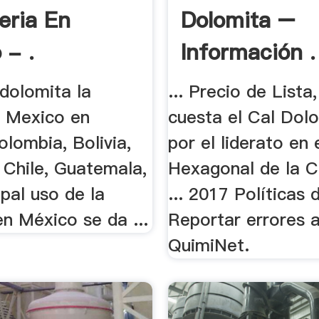
eria En
Dolomita –
 - .
Información .
dolomita la
... Precio de Lista
n Mexico en
cuesta el Cal Dolo
lombia, Bolivia,
por el liderato en 
 Chile, Guatemala,
Hexagonal de la 
cipal uso de la
... 2017 Políticas
n México se da ...
Reportar errores 
QuimiNet.