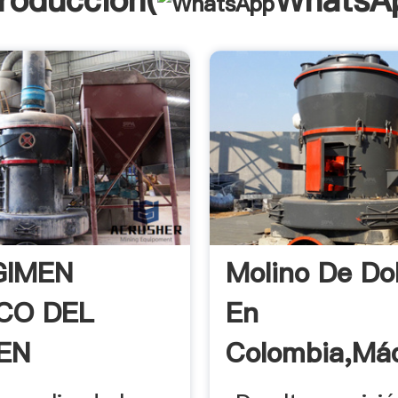
troducción(
WhatsA
GIMEN
Molino De Do
ICO DEL
En
EN
Colombia,Má
MBIA
De .