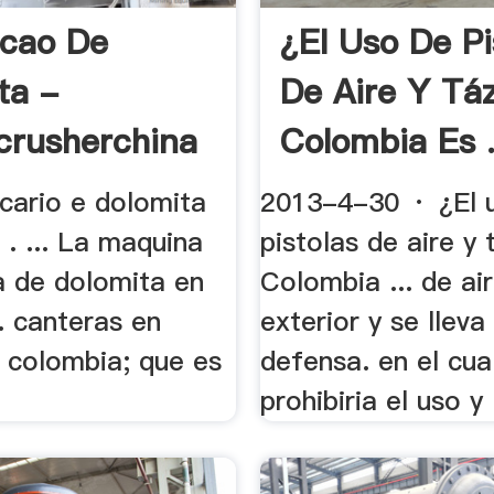
cao De
¿El Uso De Pi
ta -
De Aire Y Tá
crusherchina
Colombia Es 
cario e dolomita
2013-4-30 · ¿El 
. ... La maquina
pistolas de aire y 
a de dolomita en
Colombia ... de air
. canteras en
exterior y se lleva 
 colombia; que es
defensa. en el cua
prohibiria el uso y .