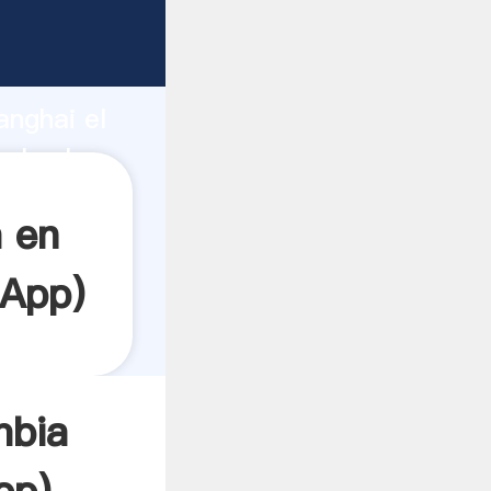
Agarrando
anghai el
el valor
a en
sApp
)
mbia