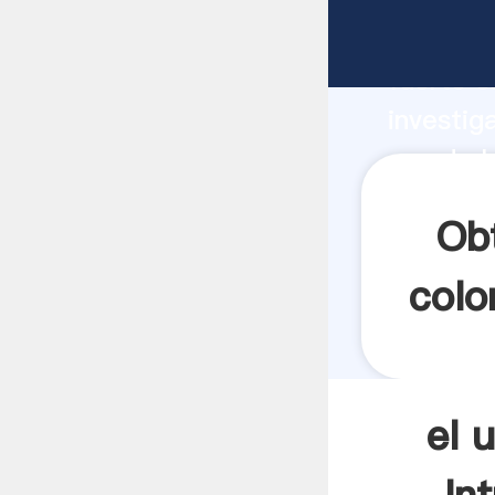
el uso d
fuerte c
investig
uso de l
y aporta
Obt
colo
el 