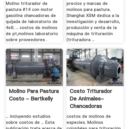
Molino triturador de
precios y marcas de
pastura #14 con motor
molinos para pastura.
gasolina chancadoras de
Shanghai XSM dedica a la
quijada de laboratorio de
investigación y desarrollo,
4x6; ... costos de molinos
producción y venta de la
de pt,molinos laboratorio
máquina de trituración
sobre proveedores .
(trituradora ...
Molino Para Pastura
Costo Triturador
Costo - Bertkelly
De Animales-
Chancadoras
... incluyendo estudios
costos de molinos de
sobre costos de ... Esta
especies. Molinos
publicación trata acerca de
coloidales para trituración