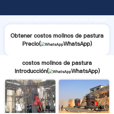
costos molinos de pastura fabricante Agarrando
fuerte capacidad de producción, fuerza de
investigación avanzada y excelente servicio, Shanghai
costos molinos de pastura proveedor crea el valor y
aporta valores a todos los clientes.
Obtener costos molinos de pastura
Precio(
WhatsApp
)
costos molinos de pastura
Introducción(
WhatsApp
)