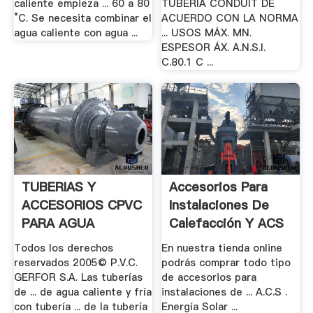
caliente empieza ... 60 a 80
TUBERÍA CONDUIT DE
°C. Se necesita combinar el
ACUERDO CON LA NORMA
agua caliente con agua ...
... USOS MÁX. MN.
ESPESOR ÁX. A.N.S.I.
C.80.1 C ...
TUBERIAS Y
Accesorios Para
ACCESORIOS CPVC
Instalaciones De
PARA AGUA
Calefacción Y ACS
CALIENTE
...
Todos los derechos
En nuestra tienda online
reservados 2005© P.V.C.
podrás comprar todo tipo
GERFOR S.A. Las tuberías
de accesorios para
de ... de agua caliente y fría
instalaciones de ... A.C.S .
con tubería ... de la tubería
Energía Solar ...