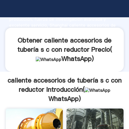
caliente accesorios de tubería s c con reductor
fabricante Agarrando fuerte capacidad de
producción, fuerza de investigación avanzada y
excelente servicio, Shanghai caliente accesorios de
tubería s c con reductor proveedor crea el valor y
aporta valores a todos los clientes.
Obtener caliente accesorios de
tubería s c con reductor Precio(
WhatsApp
)
caliente accesorios de tubería s c con
reductor Introducción(
WhatsApp
)