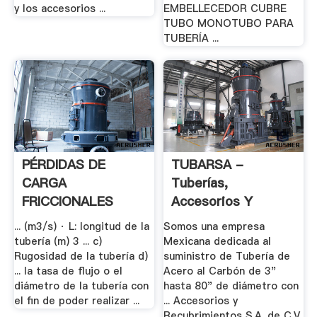
y los accesorios ...
EMBELLECEDOR CUBRE
TUBO MONOTUBO PARA
TUBERÍA ...
PÉRDIDAS DE
TUBARSA -
CARGA
Tuberías,
FRICCIONALES
Accesorios Y
Recubrimientos
... (m3/s) · L: longitud de la
Somos una empresa
tubería (m) 3 ... c)
Mexicana dedicada al
Rugosidad de la tubería d)
suministro de Tubería de
... la tasa de flujo o el
Acero al Carbón de 3"
diámetro de la tubería con
hasta 80" de diámetro con
el fin de poder realizar ...
... Accesorios y
Recubrimientos S.A. de C.V