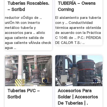
Tuberías Roscables.
TUBERÍA - Owens
- Scribd
Corning
reductor cÓdigo de ...
El aislamiento para tubería
uniÓn hh con inserto
con y ... Conductividad
metálico tuberÍa y
térmica aparente obtenida
accesorios para ... alivio
de acuerdo con la Práctica
agua caliente salida de
C 1045 de ... P.C.: PÉRDIDA
agua caliente vÁlvula check
DE CALOR T.S.: ...
agua ...
Tuberias PVC -
Accesorios Para
Scribd
Soldar | Accesorios
De Tuberías | .