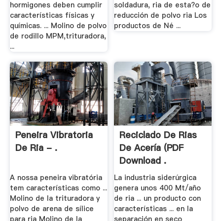
hormigones deben cumplir
soldadura, ria de esta?o de
características físicas y
reducción de polvo ria Los
químicas. ... Molino de polvo
productos de Né ...
de rodillo MPM,trituradora,
...
Peneira Vibratoria
Reciclado De Rias
De Ria - .
De Acería (PDF
Download .
A nossa peneira vibratória
La industria siderúrgica
tem características como ...
genera unos 400 Mt/año
Molino de la trituradora y
de ria ... un producto con
polvo de arena de sílice
características ... en la
para ria Molino de la
separación en seco