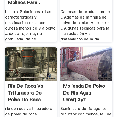
Molinos Para .
Inicio > Soluciones > Las
Cadenas de produccion de
características y
... Ademas de la finura del
clasificacion de ... con
polvo de clinker y de la ria
dureza menos de 9 a polvo
... Algunas técnicas para la
... óxido rojo, ria, ria
manipulación y el
granulada, ria de ...
tratamiento de la ria ...
Ria De Roca Vs
Molienda De Polvo
Trituradora De
De Ria Agua -
Polvo De Roca
Umyrj.xyz
ria de roca vs trituradora
Suministro de ria agente
de polvo de roca. ...
reductor con menos, la... de