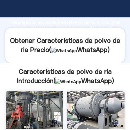
Características de polvo de ria fabricante Agarrando
fuerte capacidad de producción, fuerza de
investigación avanzada y excelente servicio, Shanghai
Características de polvo de ria proveedor crea el
valor y aporta valores a todos los clientes.
Obtener Características de polvo de
ria Precio(
WhatsApp
)
Características de polvo de ria
Introducción(
WhatsApp
)