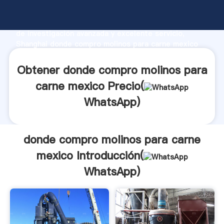
donde compro molinos para carne mexico fabricante
Agarrando fuerte capacidad de producción, fuerza
de investigación avanzada y excelente servicio,
Shanghai donde compro molinos para carne mexico
proveedor crea el valor y aporta valores a todos los
clientes.
Obtener donde compro molinos para
carne mexico Precio(
WhatsApp
)
donde compro molinos para carne
mexico Introducción(
WhatsApp
)