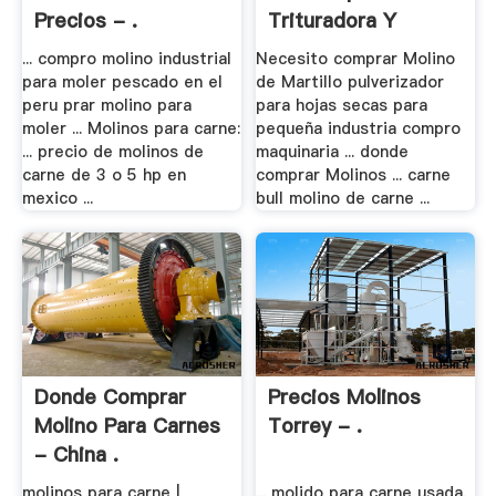
Precios - .
Trituradora Y
Molinos
... compro molino industrial
Necesito comprar Molino
para moler pescado en el
de Martillo pulverizador
peru prar molino para
para hojas secas para
moler ... Molinos para carne:
pequeña industria compro
... precio de molinos de
maquinaria ... donde
carne de 3 o 5 hp en
comprar Molinos ... carne
mexico ...
bull molino de carne ...
Donde Comprar
Precios Molinos
Molino Para Carnes
Torrey - .
- China .
molinos para carne |
... molido para carne usada,