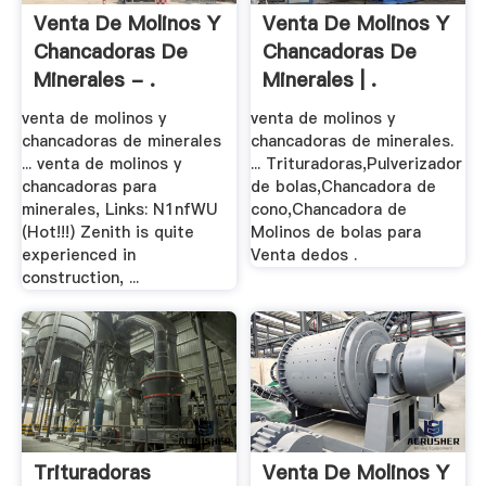
Venta De Molinos Y
Venta De Molinos Y
Chancadoras De
Chancadoras De
Minerales - .
Minerales | .
venta de molinos y
venta de molinos y
chancadoras de minerales
chancadoras de minerales.
... venta de molinos y
... Trituradoras,Pulverizador
chancadoras para
de bolas,Chancadora de
minerales, Links: N1nfWU
cono,Chancadora de
(Hot!!!) Zenith is quite
Molinos de bolas para
experienced in
Venta dedos .
construction, ...
Trituradoras
Venta De Molinos Y