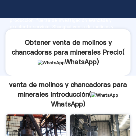
venta de molinos y chancadoras para minerales
fabricante Agarrando fuerte capacidad de
producción, fuerza de investigación avanzada y
excelente servicio, Shanghai venta de molinos y
chancadoras para minerales proveedor crea el valor y
aporta valores a todos los clientes.
Obtener venta de molinos y
chancadoras para minerales Precio(
WhatsApp
)
venta de molinos y chancadoras para
minerales Introducción(
WhatsApp
)