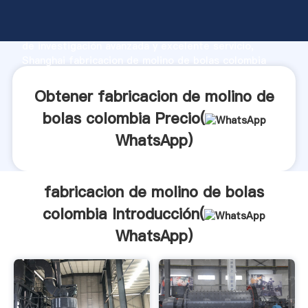
fabricacion de molino de bolas colombia fabricante
Agarrando fuerte capacidad de producción, fuerza
de investigación avanzada y excelente servicio,
Shanghai fabricacion de molino de bolas colombia
proveedor crea el valor y aporta valores a todos los
clientes.
Obtener fabricacion de molino de
bolas colombia Precio(
WhatsApp
)
fabricacion de molino de bolas
colombia Introducción(
WhatsApp
)