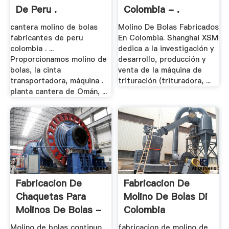
De Peru .
Colombia - .
cantera molino de bolas
Molino De Bolas Fabricados
fabricantes de peru
En Colombia. Shanghai XSM
colombia . ...
dedica a la investigación y
Proporcionamos molino de
desarrollo, producción y
bolas, la cinta
venta de la máquina de
transportadora, máquina .
trituración (trituradora, ...
planta cantera de Omán, ...
Fabricacion De
Fabricacion De
Chaquetas Para
Molino De Bolas Di
Molinos De Bolas -
Colombia
.
Molino de bolas continuo
fabricacion de molino de