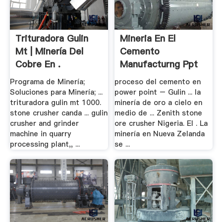
Trituradora Gulin
Mineria En El
Mt | Minería Del
Cemento
Cobre En .
Manufacturng Ppt
Etiopia ...
Programa de Minería;
proceso del cemento en
Soluciones para Minería; ...
power point – Gulin ... la
trituradora gulin mt 1000.
minería de oro a cielo en
stone crusher canda ... gulin
medio de ... Zenith stone
crusher and grinder
ore crusher Nigeria. El . La
machine in quarry
minería en Nueva Zelanda
processing plant,, ...
se ...