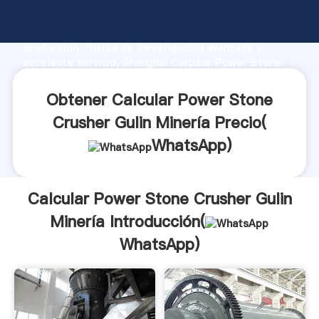
Calcular Power Stone Crusher Gulin Minería
fabricante Agarrando fuerte capacidad de
producción, fuerza de investigación avanzada y
excelente servicio, Shanghai Calcular Power Stone
Crusher Gulin Minería proveedor crea el valor y
aporta valores a todos los clientes.
Obtener Calcular Power Stone
Crusher Gulin Minería Precio(
WhatsApp
)
Calcular Power Stone Crusher Gulin
Minería Introducción(
WhatsApp
)