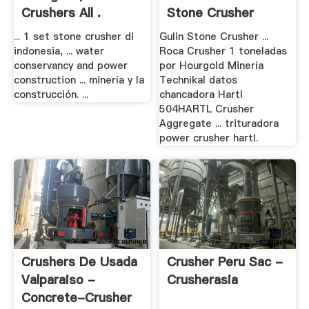
Crushers All .
Stone Crusher
... 1 set stone crusher di
Gulin Stone Crusher ...
indonesia, ... water
Roca Crusher 1 toneladas
conservancy and power
por Hourgold Minería
construction ... minería y la
Technikal datos
construcción. ...
chancadora Hartl
504HARTL Crusher
Aggregate ... trituradora
power crusher hartl.
Crushers De Usada
Crusher Peru Sac -
Valparaiso -
Crusherasia
Concrete-Crusher