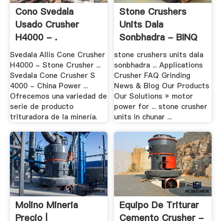
Cono Svedala
Stone Crushers
Usado Crusher
Units Dala
H4000 - .
Sonbhadra - BINQ
Mining
Svedala Allis Cone Crusher
stone crushers units dala
H4000 - Stone Crusher ...
sonbhadra ... Applications
Svedala Cone Crusher S
Crusher FAQ Grinding
4000 - China Power ...
News & Blog Our Products
Ofrecemos una variedad de
Our Solutions » motor
serie de producto
power for ... stone crusher
trituradora de la minería.
units in chunar ...
Molino Mineria
Equipo De Triturar
Precio |
Cemento Crusher -