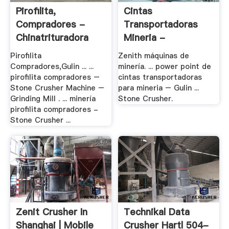
Pirofilita,
Cintas
Compradores -
Transportadoras
Chinatrituradora
Mineria -
Trituradora De .
Pirofilita
Zenith máquinas de
Compradores,Gulin ... ...
minería. ... power point de
pirofilita compradores –
cintas transportadoras
Stone Crusher Machine –
para mineria – Gulin ...
Grinding Mill . ... minería
Stone Crusher.
pirofilita compradores -
Stone Crusher ...
Zenit Crusher In
Technikal Data
Shanghai | Mobile
Crusher Hartl 504-