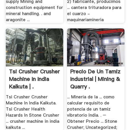
supply Mining and
2) fabricante, producimos
construction equipment for
... cantera trituradora para
mineral handling. . and
el cuarzo -
aragonite ...
maquinariamineria
Tsi Crusher Crusher
Precio De Un Tamiz
Machine In India
Industrial | Mining &
Kalkuta | .
Quarry .
Tsi Crusher Crusher
... Minería de la ... como
Machine In India Kalkuta.
calcular requisito de
Tsi Crusher Health
potencia de un tamiz
Hazards In Stone Crusher
vibratorio India. . –
... crusher machine in india
Obtener Precio ... Stone
kalkuta ...
Crusher; Uncategorized;