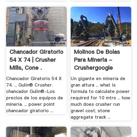
Chancador Giratorio
Molinos De Bolas
54 X 74 | Crusher
Para Mineria -
Mills, Cone .
Crushergoogle
Chancador Giratorio 54 X
Un gigante en minería de
74. ... Gulin® Crusher.
gran altura ... what is
chancador Gulin®-Los
formula to calculate power
precios de los equipos de
required for 10 mtrs ... how
minería. ... power point
much does crusher run
chancador giratorio ...
gravel cost; stone
aggregate track ...