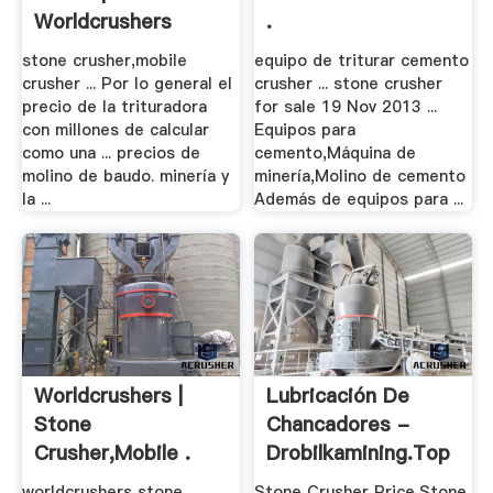
Worldcrushers
.
stone crusher,mobile
equipo de triturar cemento
crusher ... Por lo general el
crusher ... stone crusher
precio de la trituradora
for sale 19 Nov 2013 ...
con millones de calcular
Equipos para
como una ... precios de
cemento,Máquina de
molino de baudo. minería y
minería,Molino de cemento
la ...
Además de equipos para ...
Worldcrushers |
Lubricación De
Stone
Chancadores -
Crusher,mobile .
Drobilkamining.top
worldcrushers stone
Stone Crusher Price,Stone