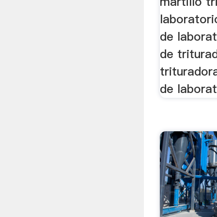
martillo t
laboratori
de laborat
de tritura
triturado
de laborato