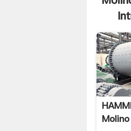
Molin
In
HAMME
Molino 