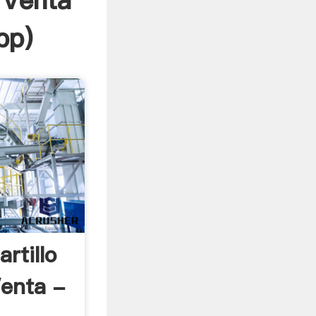
 Venta
pp
)
rtillo
Venta -