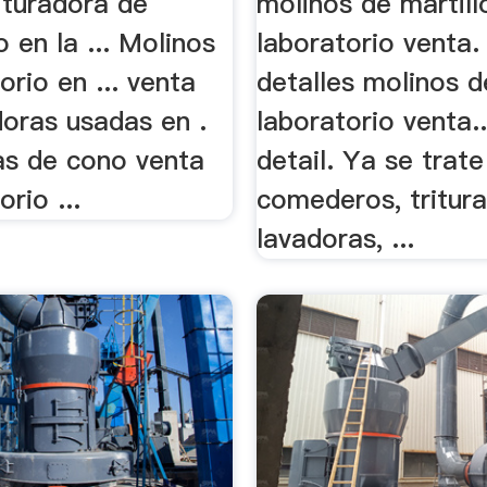
rituradora de
molinos de martill
o en la ... Molinos
laboratorio venta
orio en ... venta
detalles molinos d
doras usadas en .
laboratorio venta..
ras de cono venta
detail. Ya se trate
rio ...
comederos, tritura
lavadoras, ...