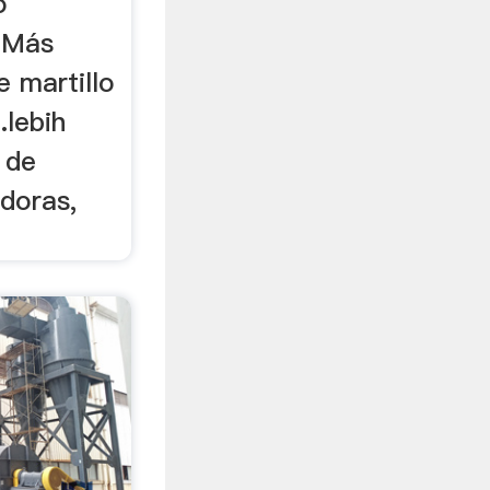
o
. Más
e martillo
.lebih
 de
doras,