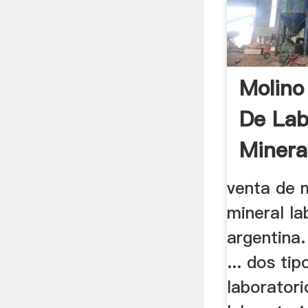
Molino
De Lab
Mineral
venta de 
mineral la
argentina.
... dos ti
laboratorio