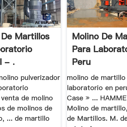
 De Martillos
Molino De Mar
oratorio
Para Laborat
 - .
Peru
molino pulverizador
molino de martillo
boratorio
laboratorio en pe
 venta de molino
Case » ... HAMM
pos de molinos de
Molino de martillo
, ... de martillo
de Martillos. M. de