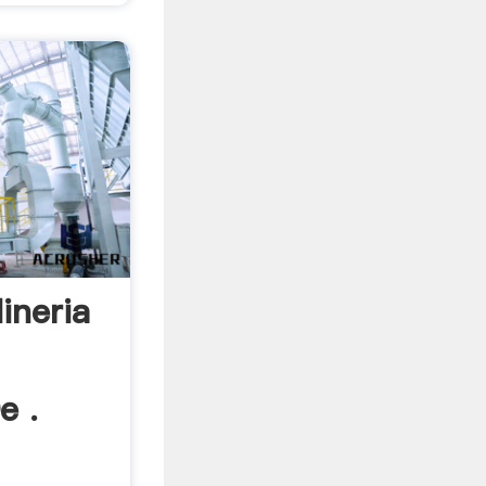
ineria
e .