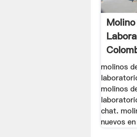
Molino
Labora
Colomb
molinos de
laboratori
molinos de
laboratori
chat. moli
nuevos en 