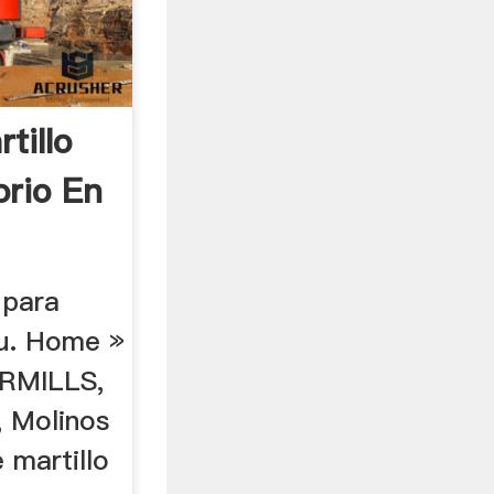
tillo
orio En
 para
ru. Home »
ERMILLS,
, Molinos
 martillo