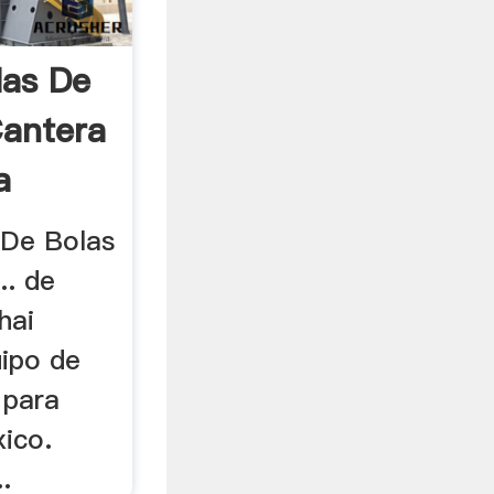
las De
Cantera
a
 De Bolas
.. de
hai
uipo de
 para
xico.
.