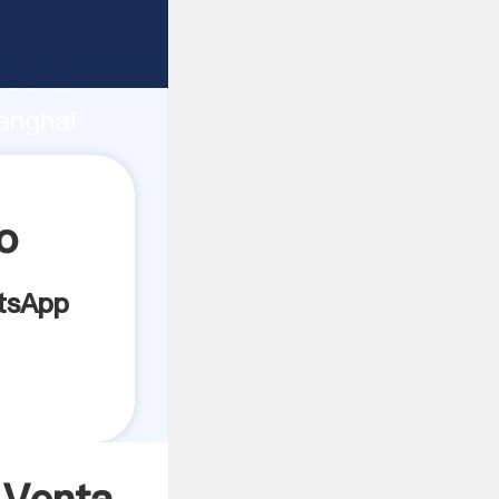
nte
rza de
anghai
or crea
o