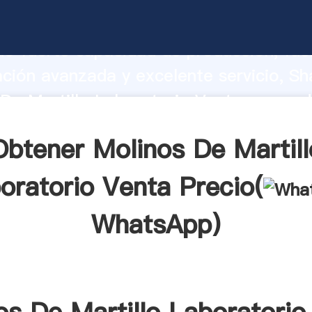
De Martillo Laboratorio Venta fabrica
o fuerte capacidad de producción, fue
ación avanzada y excelente servicio, Sh
De Martillo Laboratorio Venta proveed
 y aporta valores a todos los clientes.
Obtener Molinos De Martill
oratorio Venta Precio(
WhatsApp
)