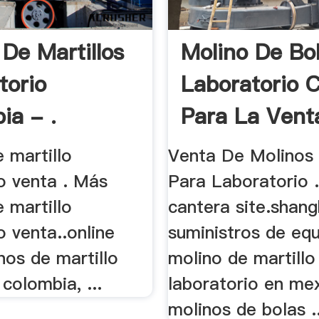
 De Martillos
Molino De Bo
torio
Laboratorio 
ia - .
Para La Vent
 martillo
Venta De Molinos
o venta . Más
Para Laboratorio .
 martillo
cantera site.shang
o venta..online
suministros de eq
nos de martillo
molino de martillo
colombia, ...
laboratorio en me
molinos de bolas ..