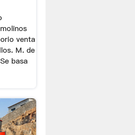
o
 molinos
torio venta
llos. M. de
: Se basa