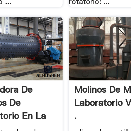
 ...
rotatorio: ...
adora De
Molinos De Ma
os De
Laboratorio 
torio En La
.