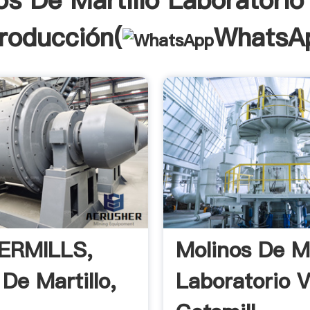
os De Martillo Laboratorio
troducción(
WhatsA
RMILLS,
Molinos De Ma
De Martillo,
Laboratorio 