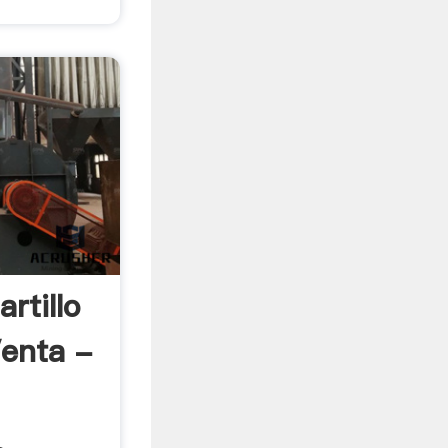
rtillo
Venta -