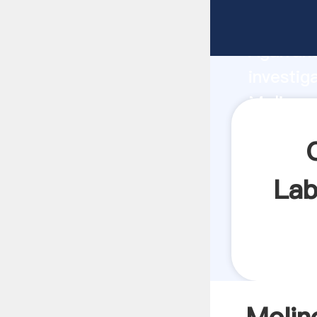
Molinos 
Agarrand
investig
Molinos 
el valor
Lab