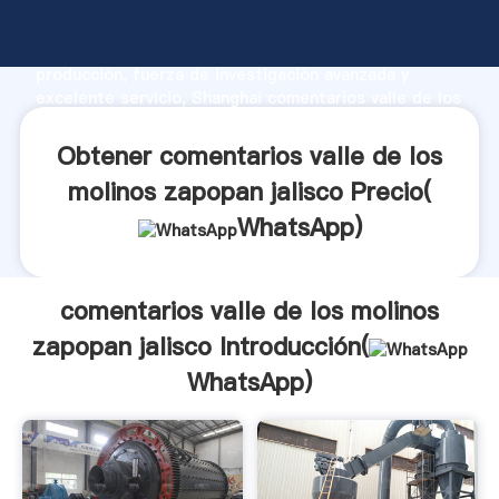
comentarios valle de los molinos zapopan jalisco
fabricante Agarrando fuerte capacidad de
producción, fuerza de investigación avanzada y
excelente servicio, Shanghai comentarios valle de los
molinos zapopan jalisco proveedor crea el valor y
aporta valores a todos los clientes.
Obtener comentarios valle de los
molinos zapopan jalisco Precio(
WhatsApp
)
comentarios valle de los molinos
zapopan jalisco Introducción(
WhatsApp
)