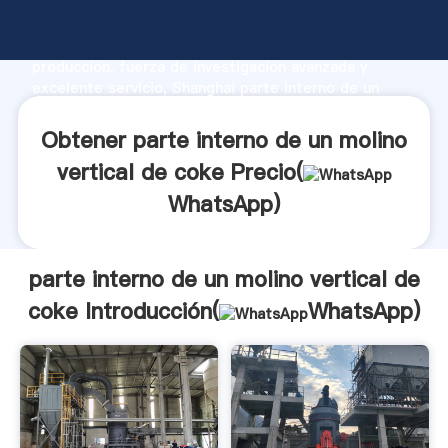
parte interno de un molino vertical de coke
fabricante Agarrando fuerte capacidad de
producción, fuerza de investigación avanzada y
excelente servicio, Shanghai parte interno de un
molino vertical de coke proveedor crea el valor y
aporta valores a todos los clientes.
Obtener parte interno de un molino
vertical de coke Precio(
WhatsApp
)
parte interno de un molino vertical de
coke Introducción(
WhatsApp
)