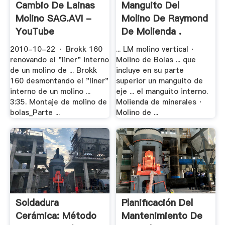
Cambio De Lainas
Manguito Del
Molino SAG.AVI -
Molino De Raymond
YouTube
De Molienda .
2010-10-22 · Brokk 160
... LM molino vertical ·
renovando el "liner" interno
Molino de Bolas ... que
de un molino de ... Brokk
incluye en su parte
160 desmontando el "liner"
superior un manguito de
interno de un molino ...
eje ... el manguito interno.
3:35. Montaje de molino de
Molienda de minerales ·
bolas_Parte ...
Molino de ...
Soldadura
Planificación Del
Cerámica: Método
Mantenimiento De