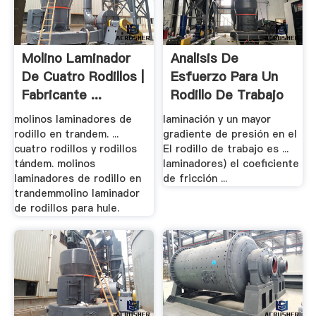
Molino Laminador
Analisis De
De Cuatro Rodillos |
Esfuerzo Para Un
Fabricante ...
Rodillo De Trabajo
De .
molinos laminadores de
laminación y un mayor
rodillo en trandem. ...
gradiente de presión en el
cuatro rodillos y rodillos
El rodillo de trabajo es ...
tándem. molinos
laminadores) el coeficiente
laminadores de rodillo en
de fricción ...
trandemmolino laminador
de rodillos para hule.