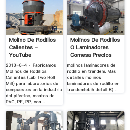
Molino De Rodillos
Molinos De Rodillos
Calientes -
O Laminadores
YouTube
Comesa Precios
2013-6-4 · Fabricamos
molinos laminadores de
Molinos de Rodillos
rodillo en trandem. Más
Calientes (Lab Two Roll
detalles molinos
Mill) para laboratorios de
laminadores de rodillo en
compuestos en la industria
trandemlebih detail B) ...
del plástico, mantos de
PVC, PE, PP, con ...