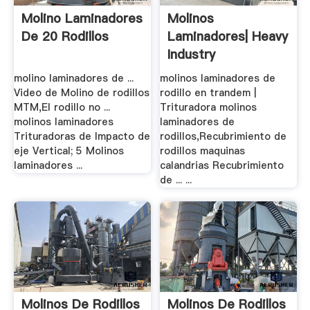
Molino Laminadores
Molinos
De 20 Rodillos
Laminadores| Heavy
Industry
molino laminadores de ...
molinos laminadores de
Video de Molino de rodillos
rodillo en trandem |
MTM,El rodillo no ...
Trituradora molinos
molinos laminadores
laminadores de
Trituradoras de Impacto de
rodillos,Recubrimiento de
eje Vertical; 5 Molinos
rodillos maquinas
laminadores ...
calandrias Recubrimiento
de ... ...
Molinos De Rodillos
Molinos De Rodillos