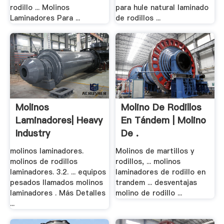
rodillo ... Molinos
para hule natural laminado
Laminadores Para ...
de rodillos ...
Molinos
Molino De Rodillos
Laminadores| Heavy
En Tándem | Molino
Industry
De .
molinos laminadores.
Molinos de martillos y
molinos de rodillos
rodillos, ... molinos
laminadores. 3.2. ... equipos
laminadores de rodillo en
pesados llamados molinos
trandem ... desventajas
laminadores . Más Detalles
molino de rodillo ...
...