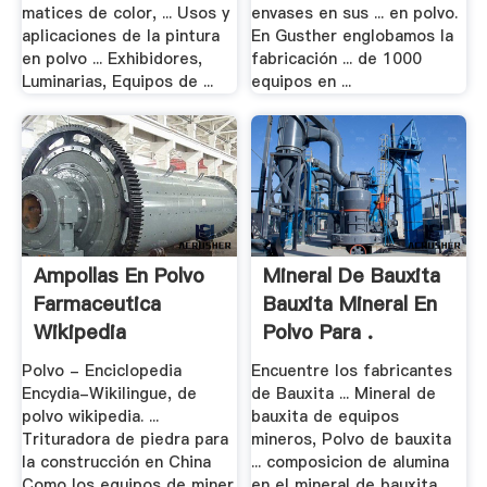
matices de color, ... Usos y
envases en sus ... en polvo.
aplicaciones de la pintura
En Gusther englobamos la
en polvo ... Exhibidores,
fabricación ... de 1000
Luminarias, Equipos de ...
equipos en ...
Ampollas En Polvo
Mineral De Bauxita
Farmaceutica
Bauxita Mineral En
Wikipedia
Polvo Para .
Polvo - Enciclopedia
Encuentre los fabricantes
Encydia-Wikilingue, de
de Bauxita ... Mineral de
polvo wikipedia. ...
bauxita de equipos
Trituradora de piedra para
mineros, Polvo de bauxita
la construcción en China
... composicion de alumina
Como los equipos de miner
en el mineral de bauxita