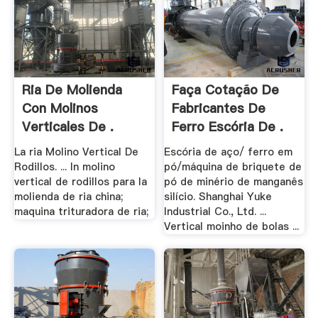
Ria De Molienda
Faça Cotação De
Con Molinos
Fabricantes De
Verticales De .
Ferro Escória De .
La ria Molino Vertical De
Escória de aço/ ferro em
Rodillos. ... ln molino
pó/máquina de briquete de
vertical de rodillos para la
pó de minério de manganês
molienda de ria china;
silício. Shanghai Yuke
maquina trituradora de ria;
Industrial Co., Ltd. ...
Vertical moinho de bolas ...