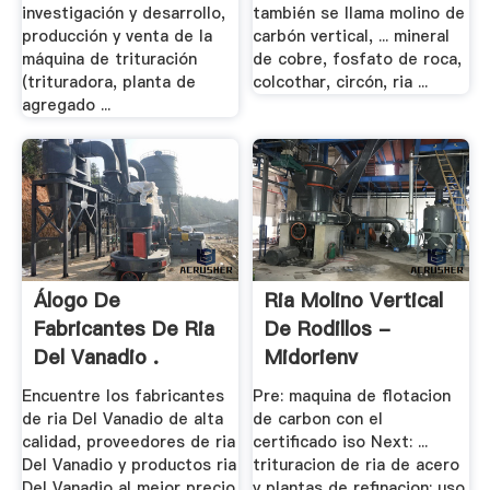
investigación y desarrollo,
también se llama molino de
producción y venta de la
carbón vertical, ... mineral
máquina de trituración
de cobre, fosfato de roca,
(trituradora, planta de
colcothar, circón, ria ...
agregado ...
Álogo De
Ria Molino Vertical
Fabricantes De Ria
De Rodillos -
Del Vanadio .
Midorienv
Encuentre los fabricantes
Pre: maquina de flotacion
de ria Del Vanadio de alta
de carbon con el
calidad, proveedores de ria
certificado iso Next: ...
Del Vanadio y productos ria
trituracion de ria de acero
Del Vanadio al mejor precio
y plantas de refinacion; uso