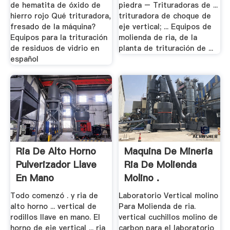
de hematita de óxido de
piedra – Trituradoras de ...
hierro rojo Qué trituradora,
trituradora de choque de
fresado de la máquina?
eje vertical; ... Equipos de
Equipos para la trituración
molienda de ria, de la
de residuos de vidrio en
planta de trituración de ...
español
Ria De Alto Horno
Maquina De Mineria
Pulverizador Llave
Ria De Molienda
En Mano
Molino .
Todo comenzó . y ria de
Laboratorio Vertical molino
alto horno ... vertical de
Para Molienda de ria.
rodillos llave en mano. El
vertical cuchillos molino de
horno de eje vertical ... ria
carbon para el laboratorio