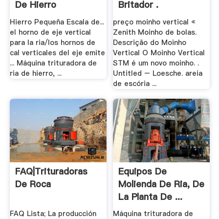
De Hierro
Britador .
Hierro Pequeña Escala de...
preço moinho vertical «
el horno de eje vertical
Zenith Moinho de bolas.
para la ria/los hornos de
Descrição do Moinho
cal verticales del eje emite
Vertical O Moinho Vertical
... Máquina trituradora de
STM é um novo moinho. .
ria de hierro, ...
Untitled – Loesche. areia
de escória ...
FAQ|Trituradoras
Equipos De
De Roca
Molienda De Ria, De
La Planta De ...
FAQ Lista; La producción
Máquina trituradora de