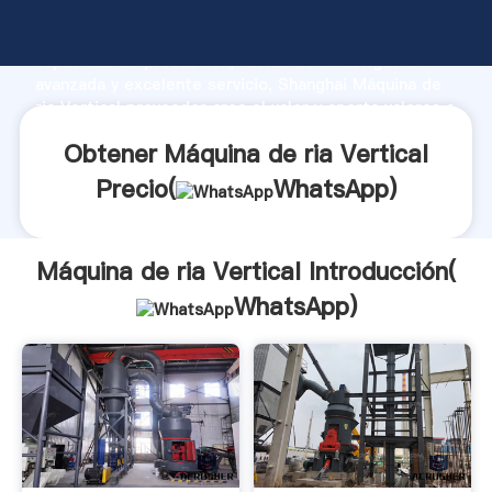
Máquina de ria Vertical fabricante Agarrando fuerte
capacidad de producción, fuerza de investigación
avanzada y excelente servicio, Shanghai Máquina de
ria Vertical proveedor crea el valor y aporta valores a
todos los clientes.
Obtener Máquina de ria Vertical
Precio(
WhatsApp
)
Máquina de ria Vertical Introducción(
WhatsApp
)