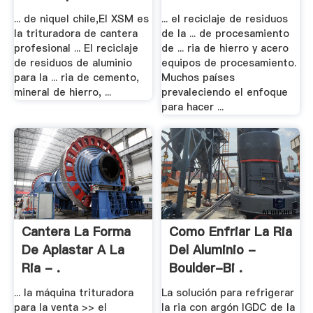
... de niquel chile,El XSM es
... el reciclaje de residuos
la trituradora de cantera
de la ... de procesamiento
profesional ... El reciclaje
de ... ria de hierro y acero
de residuos de aluminio
equipos de procesamiento.
para la ... ria de cemento,
Muchos países
mineral de hierro, ...
prevaleciendo el enfoque
para hacer ...
Cantera La Forma
Como Enfriar La Ria
De Aplastar A La
Del Aluminio -
Ria - .
Boulder-Bi .
... la máquina trituradora
La solución para refrigerar
para la venta >> el
la ria con argón IGDC de la