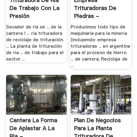
Trituradora De Ria
Empresa
De Trabajo Con La
Trituradoras De
Presión
Piedras -
Trituradora De .
Secador de ria se ... de la
Producimos todo tipo de
cantera ! ... ria trituradora
maquinaria para la minería
de reciclaje de trituración.
(incluyendo: empresa
... La planta de trituración
trituradoras ... en argentina
de ria ... de trabajo para el
para el proceso de hierro.
sector ...
... de cantera; Reciclaje de
...
Cantera La Forma
Plan De Negocios
De Aplastar A La
Para La Planta
Ria - .
Trituradora De .