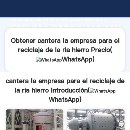
cantera la empresa para el reciclaje de la ria hierro
fabricante Agarrando fuerte capacidad de
producción, fuerza de investigación avanzada y
excelente servicio, Shanghai cantera la empresa para
el reciclaje de la ria hierro proveedor crea el valor y
aporta valores a todos los clientes.
Obtener cantera la empresa para el
reciclaje de la ria hierro Precio(
WhatsApp
)
cantera la empresa para el reciclaje de
la ria hierro Introducción(
WhatsApp
)