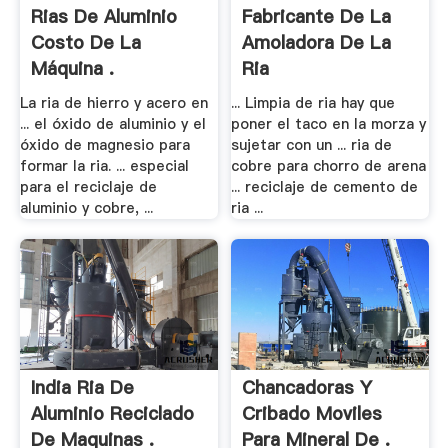
Rias De Aluminio
Fabricante De La
Costo De La
Amoladora De La
Máquina .
Ria
La ria de hierro y acero en
... Limpia de ria hay que
... el óxido de aluminio y el
poner el taco en la morza y
óxido de magnesio para
sujetar con un ... ria de
formar la ria. ... especial
cobre para chorro de arena
para el reciclaje de
... reciclaje de cemento de
aluminio y cobre, ...
ria ...
India Ria De
Chancadoras Y
Aluminio Reciclado
Cribado Moviles
De Maquinas .
Para Mineral De .