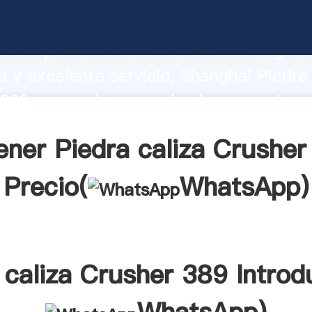
aliza Crusher 389 fabricante Agarrando
d de producción, fuerza de investigaci
 y excelente servicio, Shanghai Piedra 
389 proveedor crea el valor y aporta v
s clientes.
ener Piedra caliza Crusher
Precio(
WhatsApp
)
 caliza Crusher 389 Introd