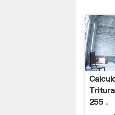
Calcul
Tritura
255 .