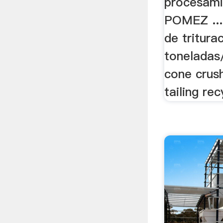
procesami
POMEZ ... 
de tritura
toneladas/
cone crus
tailing rec