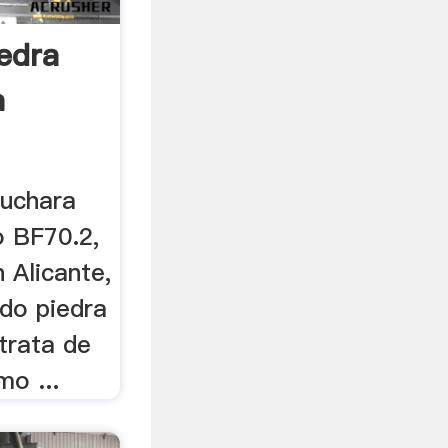
edra
a
uchara
o BF70.2,
 Alicante,
do piedra
trata de
mo ...