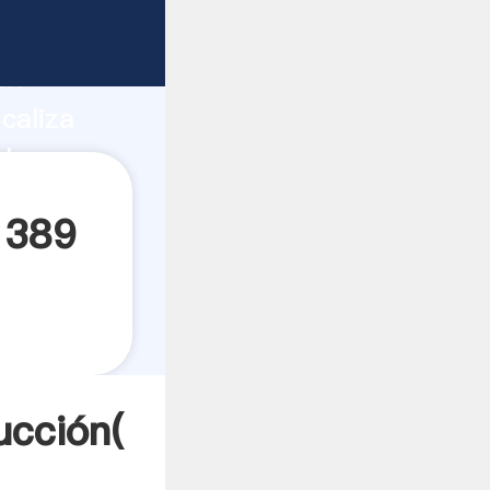
 fuerte
ón
caliza
alores a
 389
ucción(