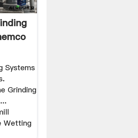
inding
hemco
ng Systems
s.
e Grinding
..
ill
e Wetting