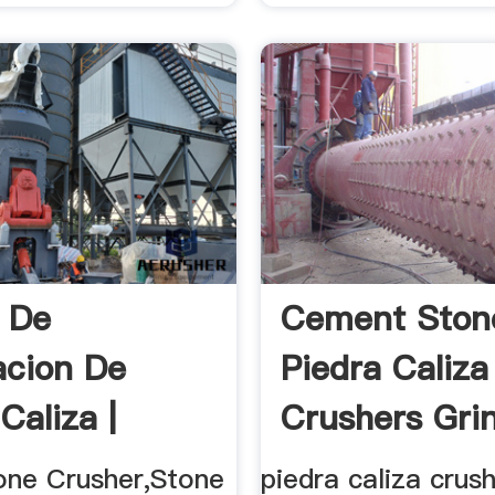
 De
Cement Ston
acion De
Piedra Caliza
Caliza |
Crushers Grin
.
one Crusher,Stone
piedra caliza crus