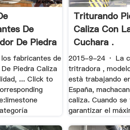
De
Triturando Pi
antes De
Caliza Con L
ador De Piedra
Cuchara .
los fabricantes de
2015-9-24 · La c
 De Piedra Caliza
tritradora , model
idad, ... Click to
està trabajando en
corresponding
España, machacan
te:limestone
caliza. Cuando se 
Categoría
garantizar el máxi