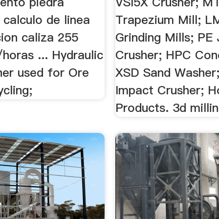
ento piedra
VSI5X Crusher; M
calculo de linea
Trapezium Mill; LM
cion caliza 255
Grinding Mills; PE
horas ... Hydraulic
Crusher; HPC Con
her used for Ore
XSD Sand Washer
ycling;
Impact Crusher; H
Products. 3d millin