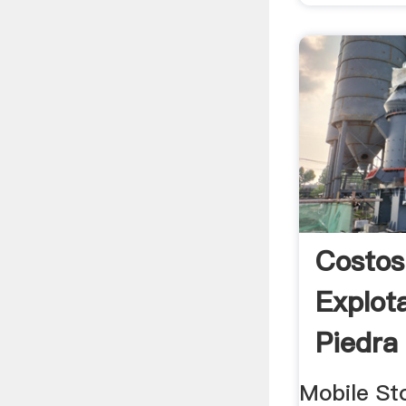
Costos
Explot
Piedra 
Stone 
Mobile St