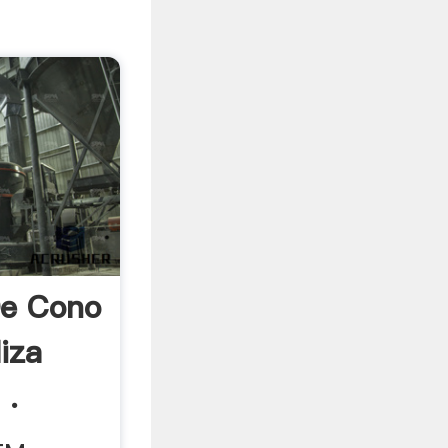
De Cono
iza
 .