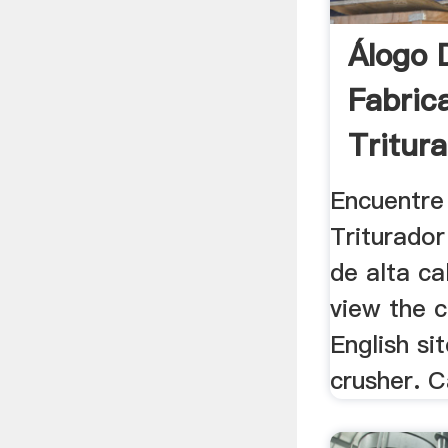
Álogo 
Fabric
Tritur
.
Encuentre 
Triturador
de alta cal
view the 
English si
crusher. 