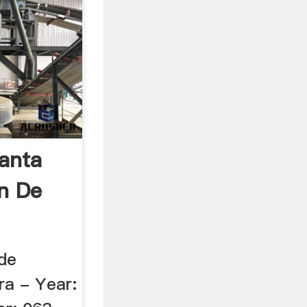
anta
ón De
de
dra - Year: