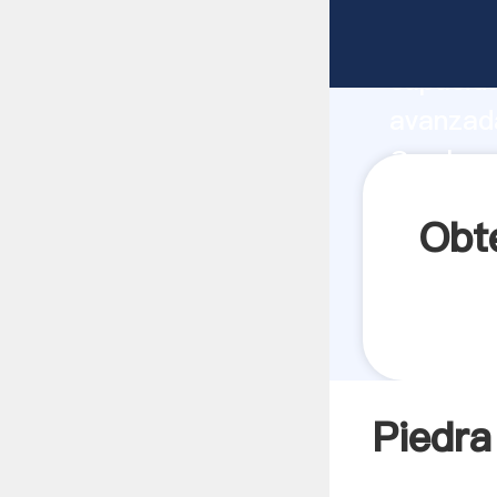
Piedra c
capacida
avanzada
Crusher 
todos lo
Obt
Piedra