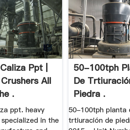
Caliza Ppt |
50-100tph Pl
 Crushers All
De Trtiuraci
he .
Piedra .
iza ppt. heavy
50-100tph planta 
s specialized in the
trtiuración de pie