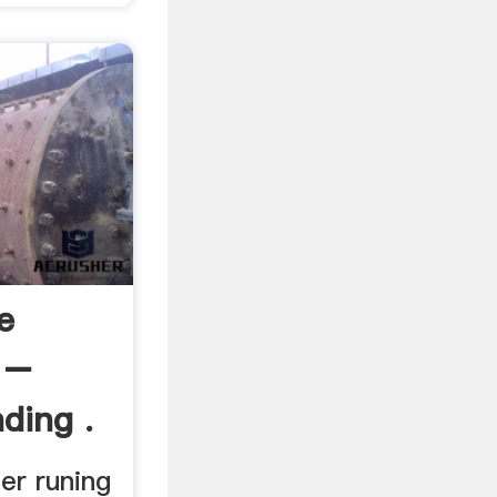
e
 –
ding .
her runing