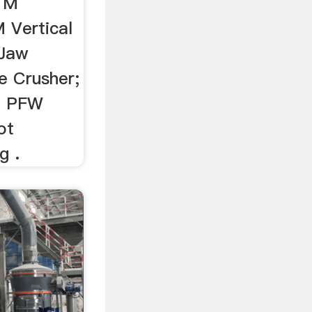
TM
 Vertical
 Jaw
e Crusher;
; PFW
ot
g .