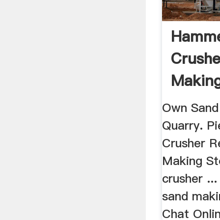
Hamme
Crushe
Making
Quarry
Own Sand
Quarry. Pi
Crusher Re
Making St
crusher ..
sand makin
Chat Onlin