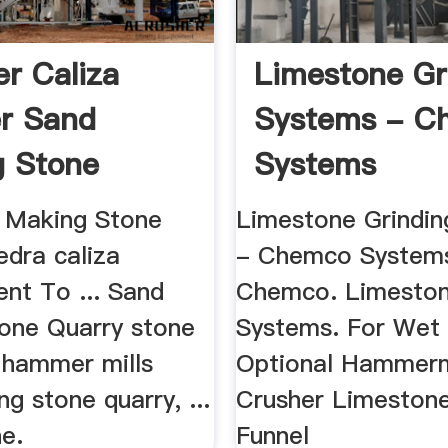
r Caliza
Limestone Gr
r Sand
Systems - C
 Stone
Systems
 Making Stone
Limestone Grindi
edra caliza
- Chemco System
nt To ... Sand
Chemco. Limeston
one Quarry stone
Systems. For Wet .
. hammer mills
Optional Hammerm
g stone quarry, ...
Crusher Limeston
e.
Funnel