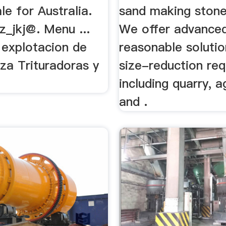
le for Australia.
sand making stone
z_jkj@. Menu ...
We offer advanced
 explotacion de
reasonable solutio
iza Trituradoras y
size-reduction re
including quarry, 
and .