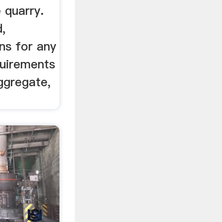
 quarry.
,
ns for any
quirements
aggregate,