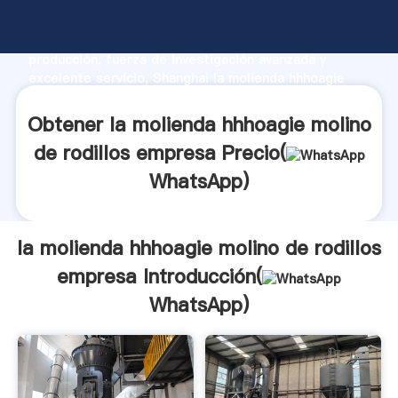
la molienda hhhoagie molino de rodillos empresa
fabricante Agarrando fuerte capacidad de
producción, fuerza de investigación avanzada y
excelente servicio, Shanghai la molienda hhhoagie
molino de rodillos empresa proveedor crea el valor y
aporta valores a todos los clientes.
Obtener la molienda hhhoagie molino
de rodillos empresa Precio(
WhatsApp
)
la molienda hhhoagie molino de rodillos
empresa Introducción(
WhatsApp
)