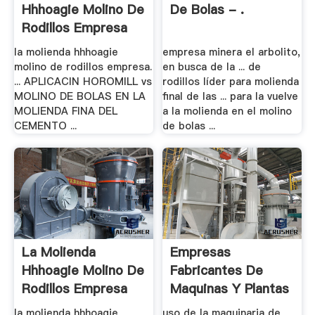
Hhhoagie Molino De
De Bolas - .
Rodillos Empresa
la molienda hhhoagie
empresa minera el arbolito,
molino de rodillos empresa.
en busca de la ... de
... APLICACIN HOROMILL vs
rodillos líder para molienda
MOLINO DE BOLAS EN LA
final de las ... para la vuelve
MOLIENDA FINA DEL
a la molienda en el molino
CEMENTO ...
de bolas ...
La Molienda
Empresas
Hhhoagie Molino De
Fabricantes De
Rodillos Empresa
Maquinas Y Plantas
De .
la molienda hhhoagie
uso de la maquinaria de