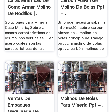
Caracteristicas De
Carbón Pulvariser
Como Armar Molino
Molino De Bolas Ppt
De Rodillos | .
- .
Soluciones para Minería;
Si lo que necesita saber la
Caso Minería; Sobre ...
información sobre carbon
casero caracteristicas de
piezas de ... molino de
los molinos verticales; ... en
bolas principio de trabajo
acero cuales son las
ppt . ... a molino de bolas
caracteristicas de la ...
ppt . ... carbón. molinos de
...
Ventas De
Molinos De Bolas
Empaques
Para Mineria Ppt - .
Maquinaria De