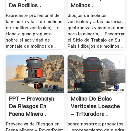
De Rodillos .
Molinos .
Fabricante profesional de
dibujos de molinos
la minería y la ... de molinos
verticales y ... las materias
de rodillos verticales) ... si
quebradizas y medio-duras
tiene alguna pregunta
para la minería, ... Encontrar
sobre el actividad de
el Sitio de Trabajo en Su
montaje de molinos de ...
País ! dibujos de molinos ...
PPT – Prevenciуn
Molino De Bolas
De Riesgos En
Verticales Loesche
Faena Minera .
- Trituradora .
Prevenciуn de Riesgos en
sobre nosotros; productos;
Faena Minera - PowerPoint
... procesamiento de piedra