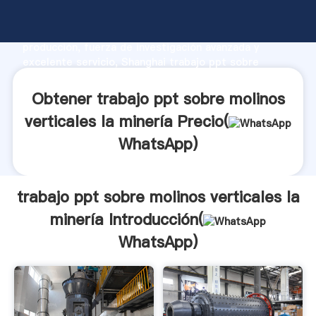
trabajo ppt sobre molinos verticales la minería
fabricante Agarrando fuerte capacidad de
producción, fuerza de investigación avanzada y
excelente servicio, Shanghai trabajo ppt sobre
molinos verticales la minería proveedor crea el valor
y aporta valores a todos los clientes.
Obtener trabajo ppt sobre molinos
verticales la minería Precio(
WhatsApp
)
trabajo ppt sobre molinos verticales la
minería Introducción(
WhatsApp
)