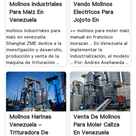
Molinos Industriales
Vendo Molinos
Para Maiz En
Electricos Para
Venezuela
Jojoto En
Venezuela
molinos industriales para
>> molinos para moler maiz
maiz en venezuela.
manual en francisco
Shanghai ZME dedica a la
morazan ... En Venezuela al
investigación y desarrollo,
implementar la
producción y venta de la
industrialización, el modelo
máquina de trituración ...
... Por: Andrés Avellaneda ...
Molinos Harinas
Venta De Molinos
Venezuela -
Para Moler Caliza
Trituradora De
En Venezuela