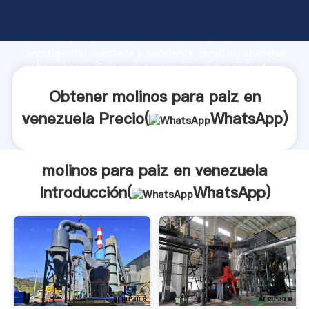
molinos para paiz en venezuela fabricante Agarrando
fuerte capacidad de producción, fuerza de
investigación avanzada y excelente servicio, Shanghai
molinos para paiz en venezuela proveedor crea el
valor y aporta valores a todos los clientes.
Obtener molinos para paiz en
venezuela Precio(
WhatsApp
)
molinos para paiz en venezuela
Introducción(
WhatsApp
)