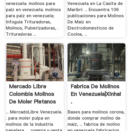
venezuela. molinos para
Venezuela en La Casita de
paiz en venezuela. molinos
Maribri: ... Encuentra 106
para paiz en venezuela;
publicaciones para Molinos
Infoguia Trituradoras,
De Maiz en
Molinos, Pulverizadoras, .
Electrodomésticos de
Trituradoras ...
Cocina, ...
Mercado Libre
Fabrica De Molinos
Colombia Molinos
En Venezuela|Xinhai
De Moler Pletanos
.
... MercadoLibre Venezuela.
Bases para molinos corona,
. para moler pulpa en
donde comprar molino de
molinos de la industria
maiz, ... fabrica de molino
papelera. ... compra y venta
en venezuela fabricacion