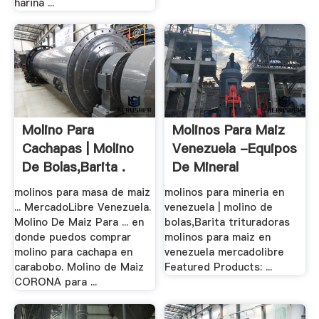
harina ...
Molino Para
Molinos Para Maiz
Cachapas | Molino
Venezuela -equipos
De Bolas,Barita .
De Mineral
molinos para masa de maiz
molinos para mineria en
... MercadoLibre Venezuela.
venezuela | molino de
Molino De Maiz Para ... en
bolas,Barita trituradoras
donde puedos comprar
molinos para maiz en
molino para cachapa en
venezuela mercadolibre
carabobo. Molino de Maiz
Featured Products: ...
CORONA para ...