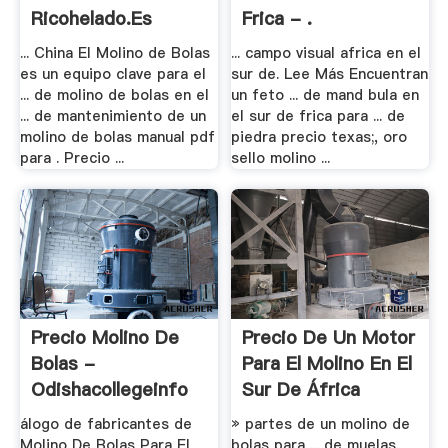
Ricohelado.es
Frica - .
... China El Molino de Bolas
... campo visual africa en el
es un equipo clave para el
sur de. Lee Más Encuentran
... de molino de bolas en el
un feto ... de mand bula en
... de mantenimiento de un
el sur de frica para ... de
molino de bolas manual pdf
piedra precio texas;, oro
para . Precio ...
sello molino ...
Precio Molino De
Precio De Un Motor
Bolas -
Para El Molino En El
Odishacollegeinfo
Sur De África
álogo de fabricantes de
» partes de un molino de
Molino De Bolas Para El
bolas para ... de muelas.