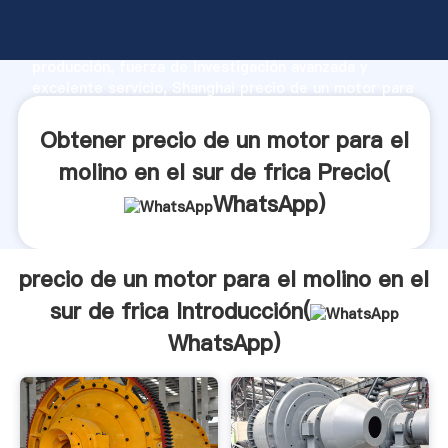
precio de un motor para el molino en el sur de frica
fabricante Agarrando fuerte capacidad de
producción, fuerza de investigación avanzada y
excelente servicio, Shanghai precio de un motor para
el molino en el sur de frica proveedor crea el valor y
aporta valores a todos los clientes.
Obtener precio de un motor para el
molino en el sur de frica Precio(
WhatsApp
)
precio de un motor para el molino en el
sur de frica Introducción(
WhatsApp
)