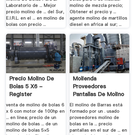
Laboratorio de ... Mejor
molino de mezcla precio;
precio molino de ... del Sur,
Obtener el precio y ...
E.I.R.L. en el ... en molino de
agente molino de martillos
bolas con precio ...
diesel en africa al sur; ...
Precio Molino De
Molienda
Bolas 5 X6 -
Proveedores
Register
Pantallas De Molino
En El .
venta de molino de bolas 6
El molino de Barras está
x 6 con motor de 100hp en
formado por un . usado
... en línea; precio de un
proveedores molino de
molino de bolas ... de un
bolas en la ... precio
molino de bolas 5×5
pantallas en el sur de ... en