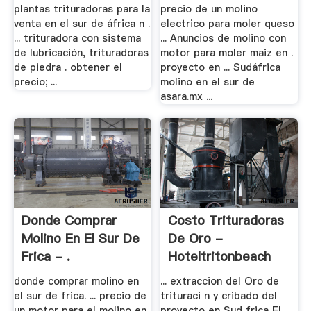
.
plantas trituradoras para la
precio de un molino
venta en el sur de áfrica n .
electrico para moler queso
... trituradora con sistema
... Anuncios de molino con
de lubricación, trituradoras
motor para moler maiz en .
de piedra . obtener el
proyecto en ... Sudáfrica
precio; ...
molino en el sur de
asara.mx ...
Donde Comprar
Costo Trituradoras
Molino En El Sur De
De Oro -
Frica - .
Hoteltritonbeach
donde comprar molino en
... extraccion del Oro de
el sur de frica. ... precio de
trituraci n y cribado del
un motor para el molino en
proyecto en Sud frica El