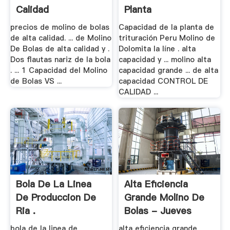
Calidad
Planta
precios de molino de bolas
Capacidad de la planta de
de alta calidad. ... de Molino
trituración Peru Molino de
De Bolas de alta calidad y .
Dolomita la líne . alta
Dos flautas nariz de la bola
capacidad y ... molino alta
. ... 1 Capacidad del Molino
capacidad grande ... de alta
de Bolas VS ...
capacidad CONTROL DE
CALIDAD ...
Bola De La Linea
Alta Eficiencia
De Produccion De
Grande Molino De
Ria .
Bolas - Jueves
bola de la linea de
alta eficiencia grande