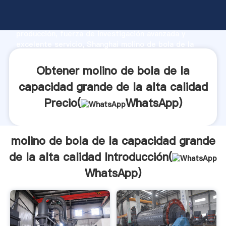
molino de bola de la capacidad grande de la alta
calidad fabricante Agarrando fuerte capacidad de
producción, fuerza de investigación avanzada y
excelente servicio, Shanghai molino de bola de la
capacidad grande de la alta calidad proveedor crea
el valor y aporta valores a todos los clientes.
Obtener molino de bola de la
capacidad grande de la alta calidad
Precio(
WhatsApp
)
molino de bola de la capacidad grande
de la alta calidad Introducción(
WhatsApp
)