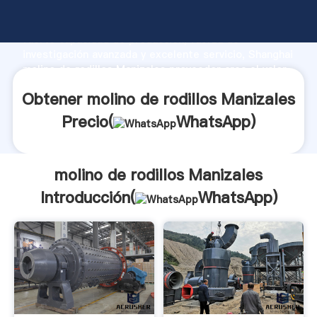
molino de rodillos Manizales fabricante Agarrando
fuerte capacidad de producción, fuerza de
investigación avanzada y excelente servicio, Shanghai
molino de rodillos Manizales proveedor crea el valor
y aporta valores a todos los clientes.
Obtener molino de rodillos Manizales
Precio(
WhatsApp
)
molino de rodillos Manizales
Introducción(
WhatsApp
)