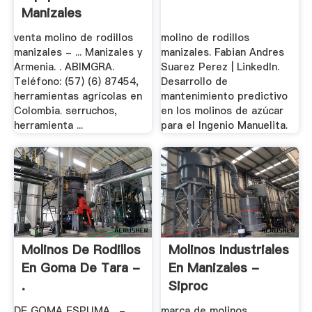
Manizales
venta molino de rodillos
molino de rodillos
manizales - ... Manizales y
manizales. Fabian Andres
Armenia. . ABIMGRA.
Suarez Perez | LinkedIn.
Teléfono: (57) (6) 87454,
Desarrollo de
herramientas agrícolas en
mantenimiento predictivo
Colombia. serruchos,
en los molinos de azúcar
herramienta ...
para el Ingenio Manuelita.
Molinos De Rodillos
Molinos Industriales
En Goma De Tara -
En Manizales -
.
Siproc
DE GOMA ESPUMA . -
marca de molinos