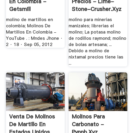
En Colombia -
Precios - Lime-
Getsmill
Stone-Crusher.xyz
molino de martillos en
molino para minerias
colombia; Molinos De
manizales; librerias el
Martillos En Colombia -
molino; La potasa molino
YouTube . : Mndes Jhone ·
de rodillos raymond; molino
2 · 18 · Sep 05, 2012
de bolas artesana; ...
Debido a molino de
nixtamal precios tiene las
...
Venta De Molinos
Molinos Para
De Martillo En
Carbonato -
Estados Unidos
Pynnb.xyz