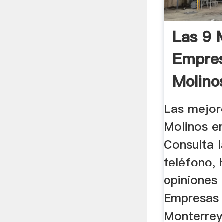
Las 9 
Empre
Molino
Monter
Las mejor
Molinos e
Consulta l
teléfono, 
opiniones
Empresas 
Monterrey