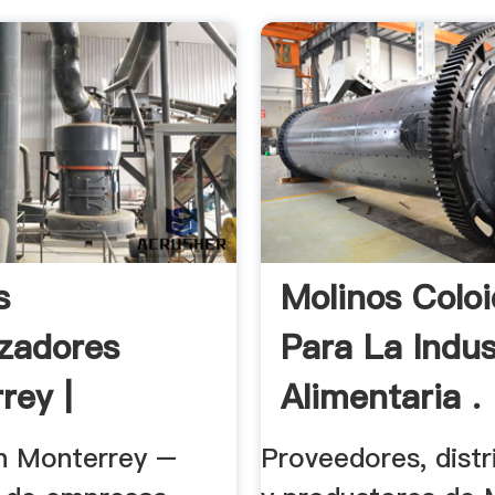
s
Molinos Coloi
izadores
Para La Indus
rey |
Alimentaria .
a .
n Monterrey –
Proveedores, distr