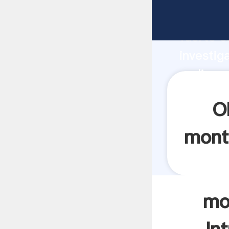
molinos 
fuerte c
investig
molinos 
valor y 
O
mont
mo