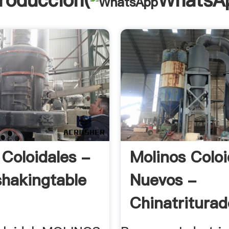
troducción(
WhatsA
 Coloidales -
Molinos Coloi
shakingtable
Nuevos -
Chinatriturad