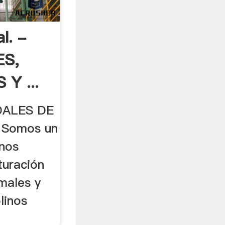
l. -
S,
Y ...
DALES DE
 Somos un
inos
turación
imales y
linos