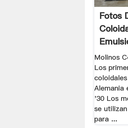
Fotos 
Coloid
Emulsi
Asfalti
Molinos C
Los prime
coloidales
Alemania 
'30 Los mo
se utiliza
para ...