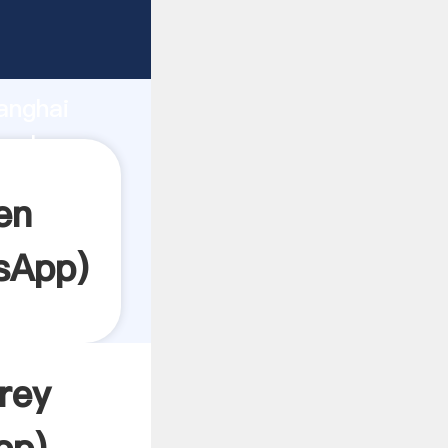
arrando
anghai
a el
en
sApp
)
rey