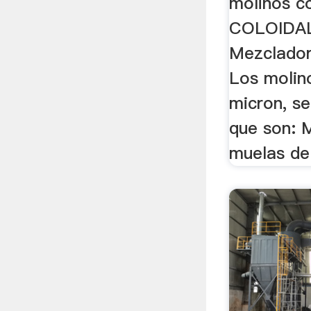
molinos c
COLOIDALE
Mezclador
Los molin
micron, se
que son: M
muelas de