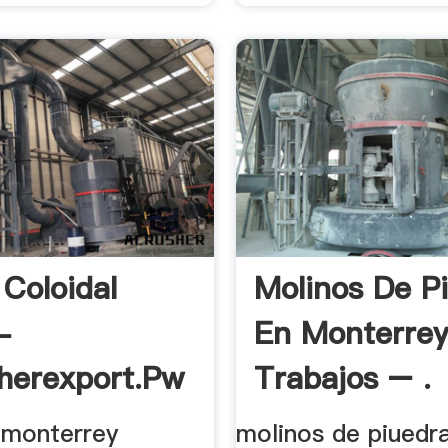
 Coloidal
Molinos De P
-
En Monterre
herexport.pw
Trabajos – .
 monterrey
molinos de piuedr