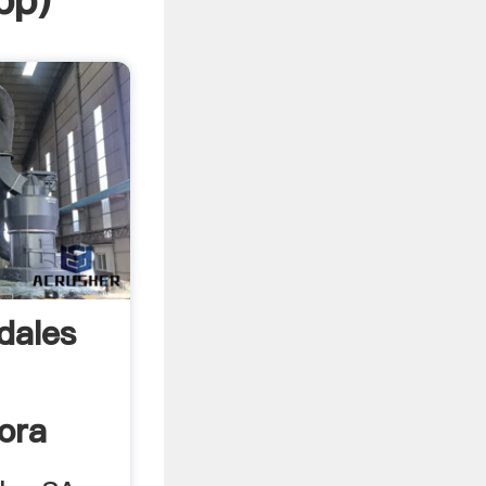
pp
)
dales
ora