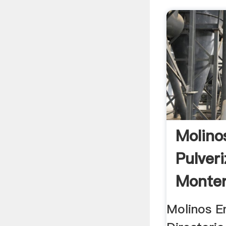
Molino
Pulver
Monter
Máquin
Molinos E