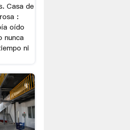
s. Casa de
rosa :
bía oído
ro nunca
 tiempo ni