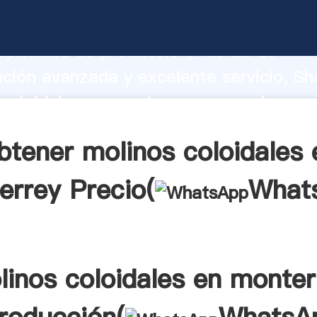
coloidales en monterrey fabricante Ag
apacidad de producción, fuerza de
ación avanzada y excelente servicio, Sh
coloidales en monterrey proveedor cre
aporta valores a todos los clientes.
btener molinos coloidales 
errey Precio(
What
linos coloidales en monter