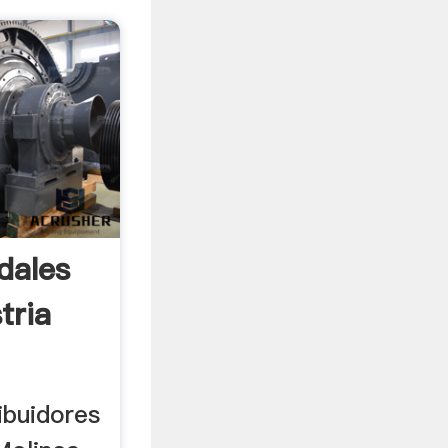
dales
tria
ibuidores