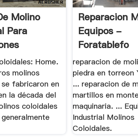
De Molino
Reparacion M
al Para
Equipos -
ones
Foratablefo
cas
oloidales: Home.
reparacion de mol
ros molinos
piedra en torreon
 se fabricaron en
... reparacion de 
en la década del
martillos en mont
linos coloidales
maquinaria. ... Eq
n generalmente
Industrial Molinos
Coloidales.