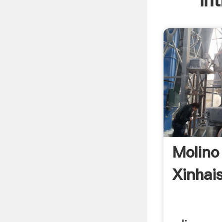
In
Molino
Xinhai