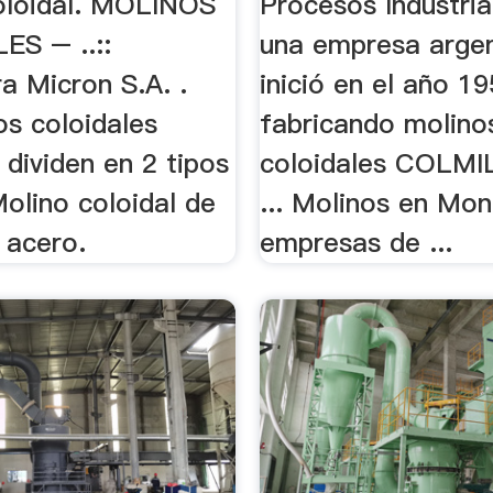
oloidal. MOLINOS
Procesos Industria
S – ..::
una empresa argen
a Micron S.A. .
inició en el año 1
os coloidales
fabricando molino
 dividen en 2 tipos
coloidales COLMI
olino coloidal de
... Molinos en Mon
 acero.
empresas de ...