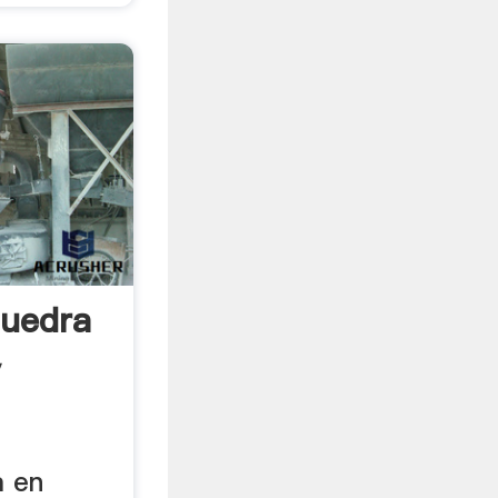
iuedra
y
a en