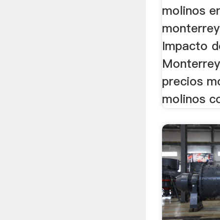
molinos e
monterrey
Impacto d
Monterrey
precios mo
molinos co