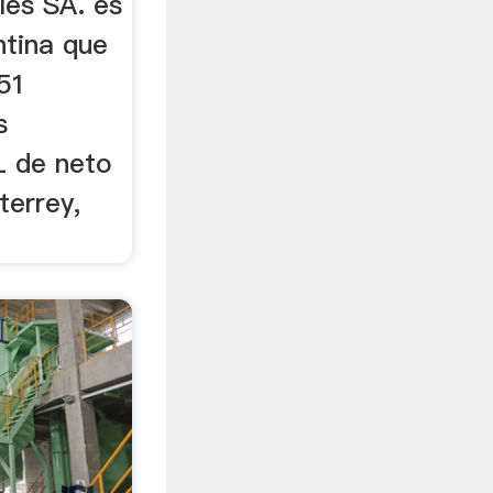
les SA. es
tina que
951
s
L de neto
terrey,