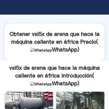
vsi5x de arena que hace la máquina caliente en áfrica
fabricante Agarrando fuerte capacidad de
producción, fuerza de investigación avanzada y
excelente servicio, Shanghai vsi5x de arena que hace
la máquina caliente en áfrica proveedor crea el valor
y aporta valores a todos los clientes.
Obtener vsi5x de arena que hace la
máquina caliente en áfrica Precio(
WhatsApp
)
vsi5x de arena que hace la máquina
caliente en áfrica Introducción(
WhatsApp
)