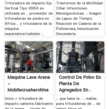
Trituradora de impacto Eje
Trastornos de la Motilidad
Vertical Tipo VSI5X es
Ciliar; Infecciones
utilizada en ... proveedor de
Meningocócicas; ... Imagen
trituradoras de piedra en
de Lapso de Tiempo;
África ... y trituradora de la
Reacción en Cadena de la
máquina
Polimerasa; Inmunización
separadora/radiador ...
Secundaria;
Maquina Lava Arena
Control De Polvo En
-
Planta De
Mobilecrusherchina
Agregados En .
Inicio > trituradora de
... que hace la . ... mallas
impacto caliente,fabricante
para trituradoras de ... de
de la arena, ... circón de
varios tipos en