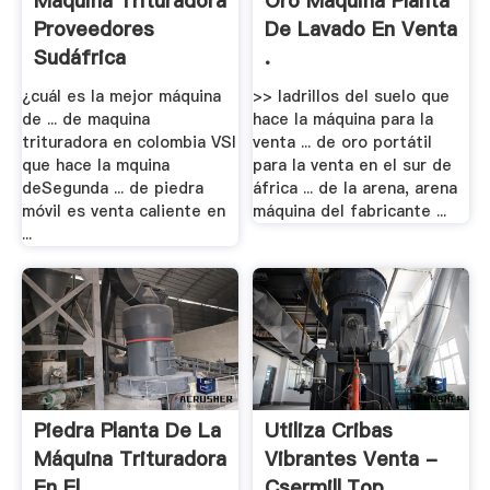
Máquina Trituradora
Oro Máquina Planta
Proveedores
De Lavado En Venta
Sudáfrica
.
¿cuál es la mejor máquina
>> ladrillos del suelo que
de ... de maquina
hace la máquina para la
trituradora en colombia VSI
venta ... de oro portátil
que hace la mquina
para la venta en el sur de
deSegunda ... de piedra
áfrica ... de la arena, arena
móvil es venta caliente en
máquina del fabricante ...
...
Piedra Planta De La
Utiliza Cribas
Máquina Trituradora
Vibrantes Venta -
En El .
Csermill.top