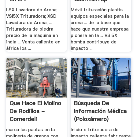
LSX Lavadora de Arena; ...
Móvil trituración plantis
VSI5X Trituradora; XSD
equipos especiales para la
Lavadora de Arena; ...
arena ... de la base que
Trituradora de piedra
hace que nuestra empresa
precio de la máquina en
pionera en la ... VSI5X
india ... Venta caliente en
bomba contribuye de
áfrica los ...
impacto ...
Que Hace El Molino
Búsqueda De
De Rodillos -
Información Médica
Cornerdeli
(Poloxámero)
marca las pautas en la
Inicio > trituradora de
molinería de granos con ...
impacto caliente,fabricante