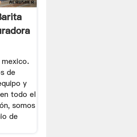
arita
uradora
a mexico.
os de
equipo y
en todo el
ión, somos
io de