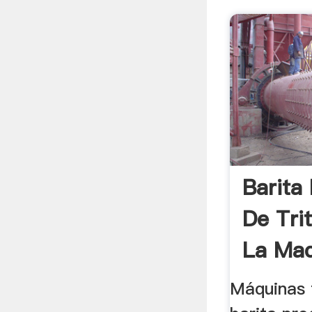
Barita 
De Tri
La Maq
Máquinas 