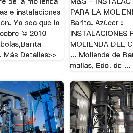
re de la molienda
M&S - INSTALAC
as e instalaciones
PARA LA MOLIEN
ión. Ya sea que la
Barita. Azúcar :
 cobre © 2010
INSTALACIONES 
bolas,Barita
MOLIENDA DEL 
 . Más Detalles>>
... Molienda de Ba
mallas, Edo. de ...