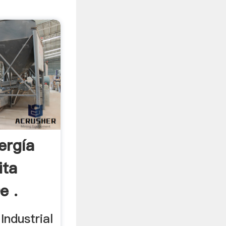
ergía
ita
e .
Industrial