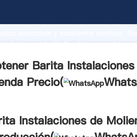
nstalaciones de Molienda fabricante Ag
apacidad de producción, fuerza de
ación avanzada y excelente servicio, Sh
nstalaciones de Molienda proveedor cre
aporta valores a todos los clientes.
tener Barita Instalaciones
enda Precio(
What
ita Instalaciones de Moli