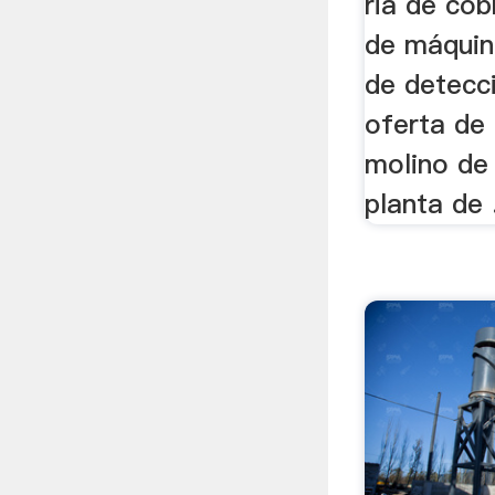
ria de cob
de máquin
de detecc
oferta de
molino de 
planta de