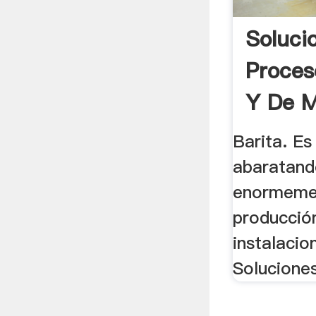
Soluci
Proces
Y De M
Barita. Es 
abaratand
enormemen
producció
instalacio
Solucione