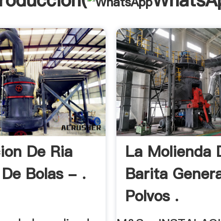
troducción(
WhatsA
ion De Ria
La Molienda 
 De Bolas - .
Barita Gener
Polvos .