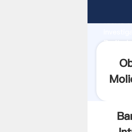
Barita I
fuerte c
investig
Barita I
valor y 
Ob
Moli
Bar