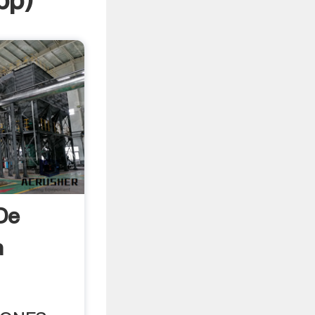
pp
)
De
a