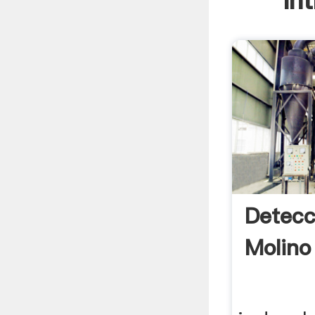
In
Detecc
Molino