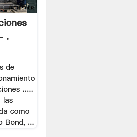
aciones
 .
es de
ionamiento
iones .....
 las
nda como
o Bond, ...