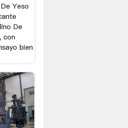
a De Yeso
icante
lino De
, con
nsayo bien