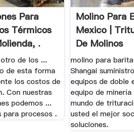
ones Para
Molino Para B
os Térmicos
Mexico | Trit
olienda, .
De Molinos
otro de los ...
molino para barit
o de esta forma
Shangai suministr
te los costos de
equipos de doble 
n. Con nuestras
equipo de minería 
nes podemos ...
mundo de triturac
s para procesos .
usted el mejor soc
soluciones.