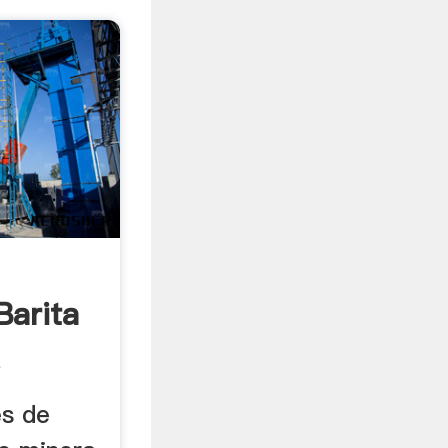
Barita
.
es de