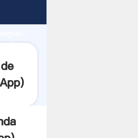
arrando
anghai
a el
 de
sApp
)
enda