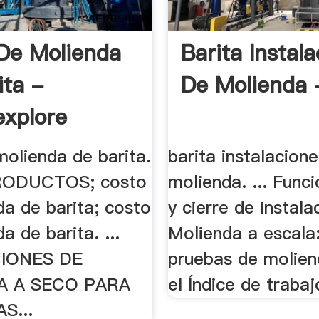
De Molienda
Barita Instal
ita -
De Molienda -
explore
molienda de barita.
barita instalacion
PRODUCTOS; costo
molienda. ... Func
da de barita; costo
y cierre de instalac
a de barita. ...
Molienda a escala:
IONES DE
pruebas de molie
A A SECO PARA
el Índice de trabaj
S...