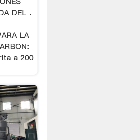
IONES
DA DEL .
PARA LA
CARBON:
rita a 200