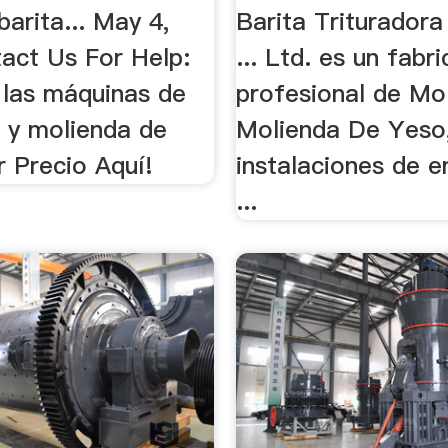
barita... May 4,
Barita Triturador
act Us For Help:
... Ltd. es un fabr
 las máquinas de
profesional de Mo
n y molienda de
Molienda De Yeso
r Precio Aquí!
instalaciones de e
...