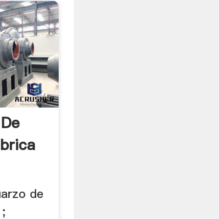
 De
brica
uarzo de
 ;