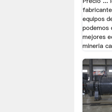
Precio ... 
fabricant
equipos d
podemos o
mejores e
mineria ca