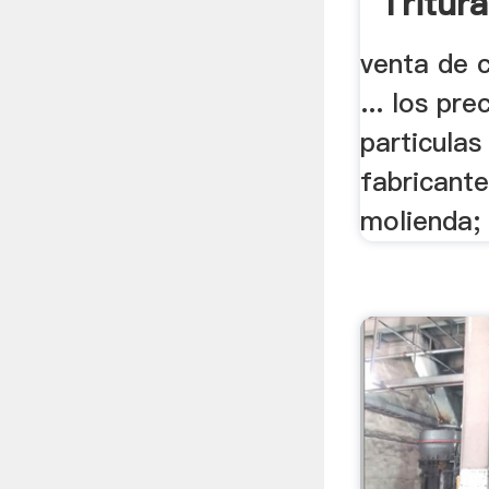
Tritur
Molino
venta de 
... los pr
particulas
fabricante
molienda;