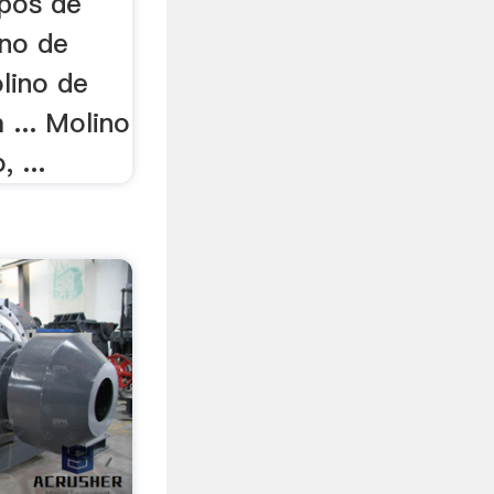
ipos de
ino de
lino de
 ... Molino
 ...