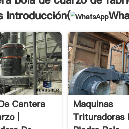
ra bola de cuarzo de fabr
s Introducción(
Wha
De Cantera
Maquinas
rzo |
Trituradoras