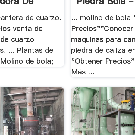
adora De
Piedra Bola -
s
cantera de cuarzo.
... molino de bola
ecios venta de
Precios""Conocer 
 de cuarzo
maquinas para can
s. ... Plantas de
piedra de caliza en
 Molino de bola;
"Obtener Precios
Más ...