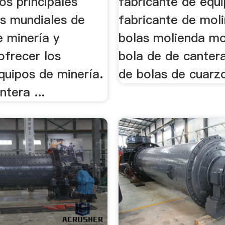
los principales
fabricante de equ
es mundiales de
fabricante de mol
e minería y
bolas molienda mo
frecer los
bola de de cantera
quipos de minería.
de bolas de cuarzo,
ntera ...