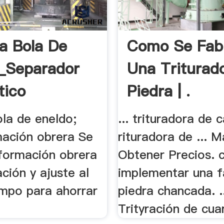
a Bola De
Como Se Fab
_Separador
Una Triturad
tico
Piedra | .
ola de eneldo;
... trituradora de 
ación obrera Se
rituradora de ... 
 formación obrera
Obtener Precios.
ación y ajuste al
implementar una f
mpo para ahorrar
piedra chancada. .
Trityración de cua