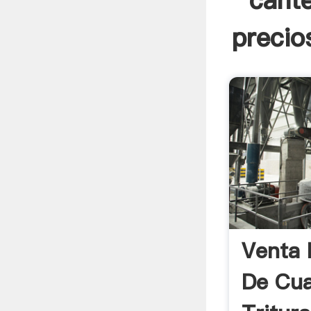
cante
precio
Venta 
De Cua