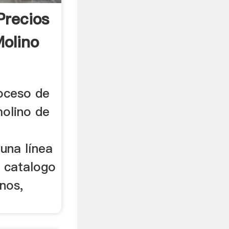
Precios
Molino
roceso de
molino de
M
una línea
l catalogo
nos,