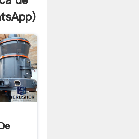
ica de
tsApp
)
 De