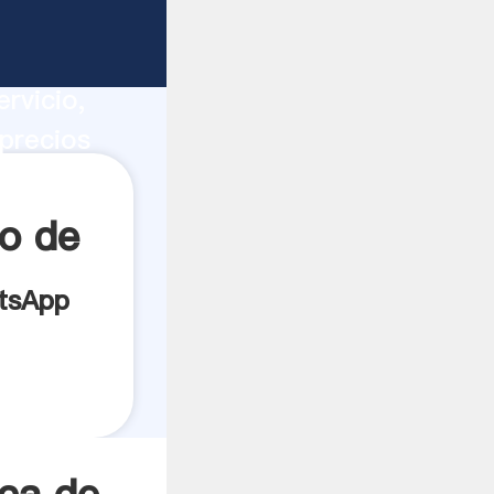
ucción,
rvicio,
precios
s los
o de