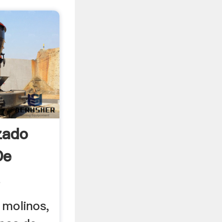
zado
De
.
 molinos,