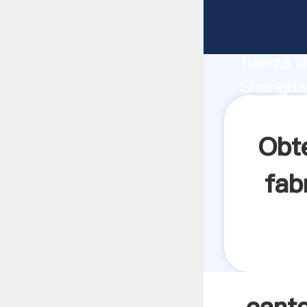
cantera 
fabrican
fuerza d
Shanghai
proveedo
clientes.
Obt
fab