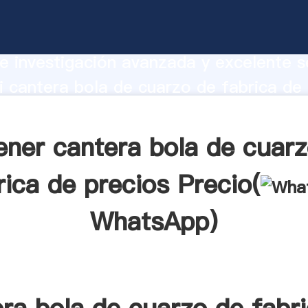
bola de cuarzo de fabrica de precios
te Agarrando fuerte capacidad de prod
e investigación avanzada y excelente se
 cantera bola de cuarzo de fabrica de 
r crea el valor y aporta valores a todo
ener cantera bola de cuarz
rica de precios Precio(
WhatsApp
)