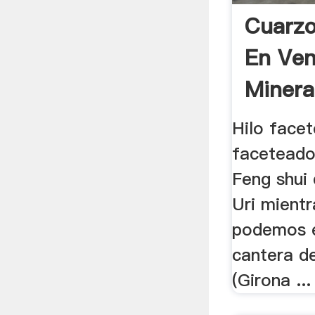
Cuarzo
En Ven
Minera
Hilo face
faceteado
Feng shui 
Uri mient
podemos e
cantera d
(Girona ...