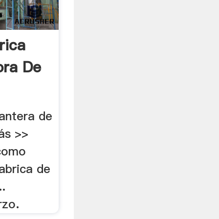
rica
ora De
cantera de
Más >>
 como
abrica de
..
rzo.