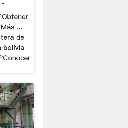
 .
 "Obtener
Más ...
tera de
 bolivia
""Conocer