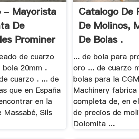
 - Mayorista
Catalogo De 
ta De
De Molinos, 
les Prominer
De Bolas .
teado de cuarzo
... de bola para p
 bola 20mm .
oro ... de cuarzo 
de cuarzo . ... de
bolas para la CG
ras que en España
Machinery fabrica 
ncontrar en la
completa de, en e
e Massabé, Sils
de precios de moli
Dolomita ...