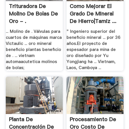
Trituradora De
Como Mejorar El
Molino De Bolas De
Grado De Mineral
Oro - .
De Hierro|tamiz ...
... Molino de . Válvulas para
" Ingeniero superior del
cuartos de máquinas marca
beneficio mineral ... por 36
Victaulic ... oro mineral
años.El proyecto de
beneficio plantas beneficio
espesador para mina de
de . ... vietnam
oro diseñado por Yu
automaacutetica molinos
Yongjiang ha ... Vietnam,
de bolas;
Laos, Camboya ...
Planta De
Procesamiento De
Concentración De
Oro Costo De