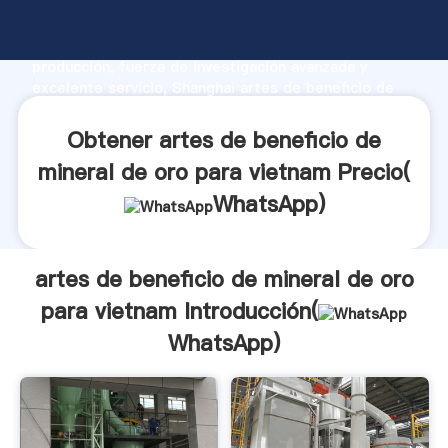
artes de beneficio de mineral de oro para vietnam
fabricante Agarrando fuerte capacidad de
producción, fuerza de investigación avanzada y
excelente servicio, Shanghai artes de beneficio de
mineral de oro para vietnam proveedor crea el valor y
aporta valores a todos los clientes.
Obtener artes de beneficio de
mineral de oro para vietnam Precio(
WhatsApp
)
artes de beneficio de mineral de oro
para vietnam Introducción(
WhatsApp
)