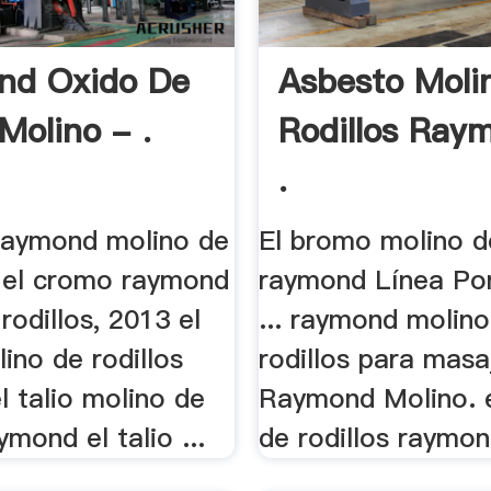
nd Oxido De
Asbesto Moli
Molino - .
Rodillos Ray
.
raymond molino de
El bromo molino de
.. el cromo raymond
raymond Línea Por
rodillos, 2013 el
... raymond molin
ino de rodillos
rodillos para masa
 talio molino de
Raymond Molino. e
ymond el talio ...
de rodillos raymond