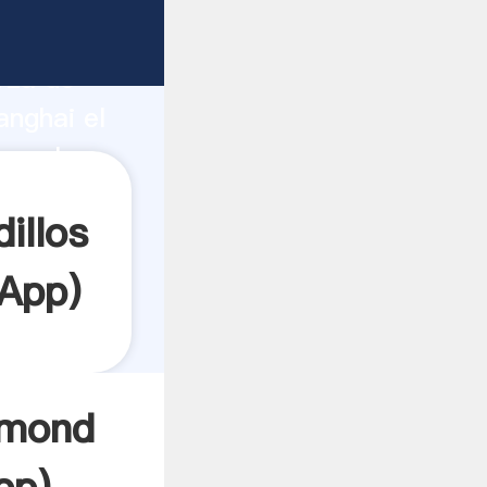
rza de
anghai el
ea el
illos
App
)
ymond