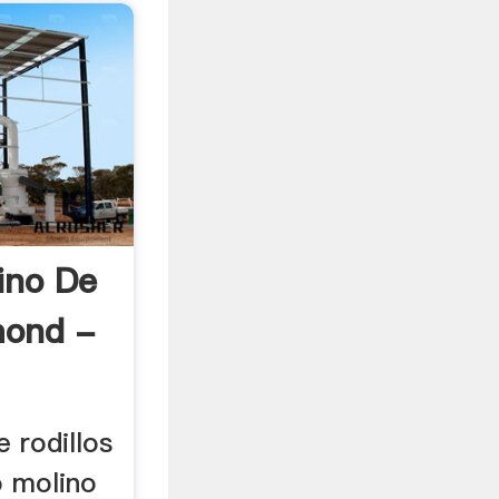
ino De
mond -
 rodillos
o molino