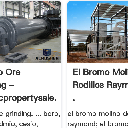
o Ore
El Bromo Mol
ng -
Rodillos Ray
icpropertysale.xyz
.
 grinding. ... boro,
el bromo molino de
dmio, cesio,
raymond; el brom