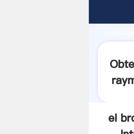
el bromo
Agarrand
investig
bromo mo
valor y 
Obte
raym
el b