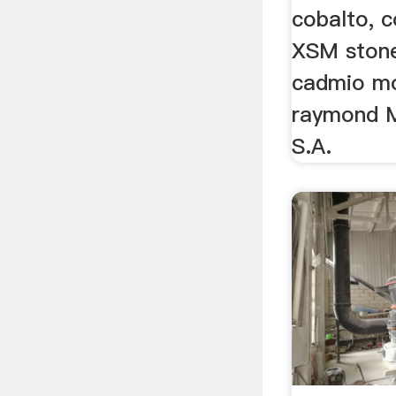
cobalto, c
XSM stone
cadmio mo
raymond 
S.A.