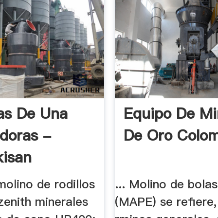
as De Una
Equipo De Mi
adoras -
De Oro Colom
kisan
olino de rodillos
... Molino de bolas,
zenith minerales
(MAPE) se refiere,