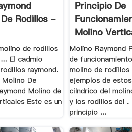
Raymond
Principio De
 De Rodillos -
Funcionamie
Molino Vertic
olino de rodillos
Molino Raymond Pr
... El cadmio
de funcionamiento
rodillos raymond.
molino de rodillo
 Molino De
ejemplos de estos 
Raymond Molino de
cilndrico del moli
erticales Este es un
y los rodillos del . 
principio ...