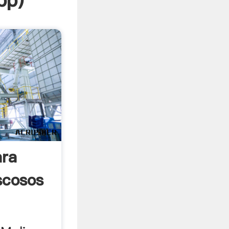
pp
)
ara
scosos