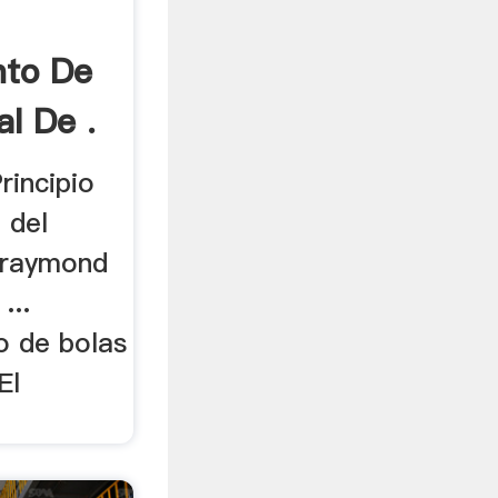
nto De
al De .
incipio
 del
s raymond
...
no de bolas
El