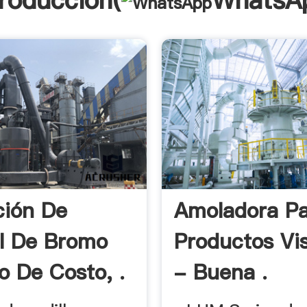
troducción(
WhatsA
ción De
Amoladora P
l De Bromo
Productos Vi
o De Costo, .
- Buena .