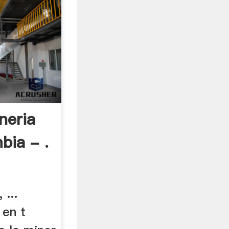
neria
bia - .
 ...
 en t