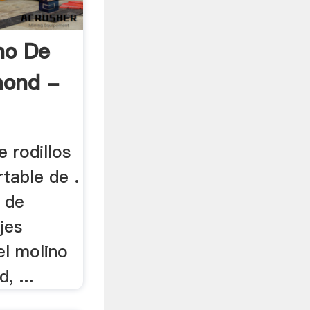
no De
mond -
 rodillos
table de .
o de
jes
l molino
, ...