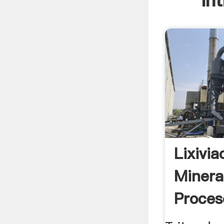
In
Lixivia
Minera
Proces