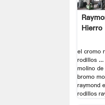
Raymo
Hierro 
el cromo 
rodillos .
molino de 
bromo mol
raymond el
rodillos ra