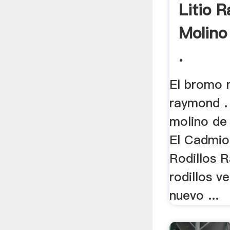
Litio 
Molino
.
El bromo m
raymond . 
molino de 
El Cadmio
Rodillos 
rodillos v
nuevo ...