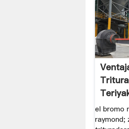
Ventaj
Tritur
Teriya
el bromo m
raymond; 