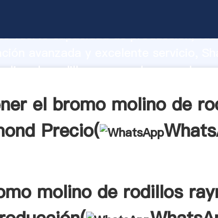
 molino de rodillos raymond fabricante
o fuerte capacidad de producción, fue
ación avanzada y excelente servicio, Sh
lino de rodillos raymond proveedor cr
aporta valores a todos los clientes.
ner el bromo molino de rod
ond Precio(
Whats
romo molino de rodillos ra