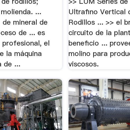
 de rodillos;
>> LUM Series de
molienda. ...
Ultrafino Vertical 
n de mineral de
Rodillos ... >> el 
ceso de ... es
circuito de la plan
 profesional, el
beneficio ... prov
de la máquina
molino para produ
 de ...
viscosos.