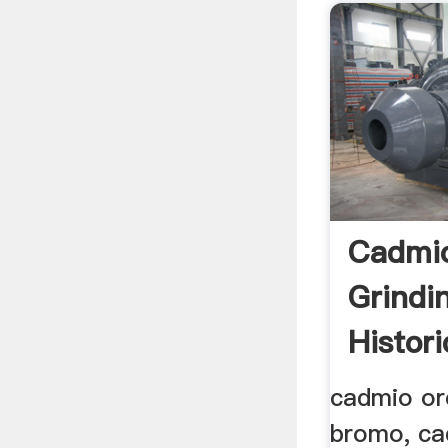
Cadmi
Grindi
Histor
cadmio ore
bromo, ca