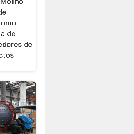
 Molino
de
bromo
ta de
eedores de
ctos