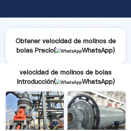
velocidad de molinos de bolas fabricante Agarrando
fuerte capacidad de producción, fuerza de
investigación avanzada y excelente servicio, Shanghai
velocidad de molinos de bolas proveedor crea el
valor y aporta valores a todos los clientes.
Obtener velocidad de molinos de
bolas Precio(
WhatsApp
)
velocidad de molinos de bolas
Introducción(
WhatsApp
)