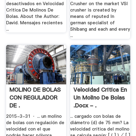
desactivados en Velocidad
Crusher on the market VSI
Critica De Molinos De
crusher is created by
Bolas. About the Author:
means of reputed In
David. Mensajes recientes
german specialist of
...
Shibang and each and every
...
MOLINO DE BOLAS
Velocidad Critica En
CON REGULADOR
Un Molino De Bolas
DE .
.docx - .
2015-3-31 · ... un molino
... cargado con bolas de
de bolas con regulación de
diámetro (d) de 75 mm? La
velocidad con el que
velocidad crítica del molino
podrás hacer pólvora
se calcula según: [ ( ] ) ⁄ [ ]